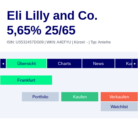
Eli Lilly and Co.
5,65% 25/65
ISIN: US532457DG09
| WKN: A4EFYU
| Kürzel: -
| Typ: Anleihe
Übersicht
Charts
News
Kurshi
◄
►
Frankfurt
Portfolio
Kaufen
Verkaufen
Watchlist