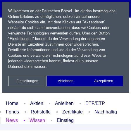
Willkommen an der Deutschen Börse! Um dir das bestmögliche
Online-Erlebnis zu ermöglichen, setzen wir auf unserer
Webseite Cookies ein. Mit dem Klicken auf "Akzeptieren"
erklärst du dich damit einverstanden, dass wir Cookies oder
verwandte Technologien verwenden dürfen. Über den Button
"Einstellungen" kannst du der Verwendung der genannten
Dienste im Einzelnen zustimmen oder widersprechen.
Detaillierte Informationen und wie du der Verwendung von
Cookies und verwandten Technologien auf dieser Website
Name / WKN / ISIN / Kürzel
jederzeit widersprechen kannst, findest du in unseren
Datenschutzhinweisen
.
Newsletter
Kontakt
English
Einstellungen
Ablehnen
Akzeptieren
Xetra Realtime
Watchlist
Portfolio
Login
Home
Aktien
Anleihen
ETF/ETP
Fonds
Rohstoffe
Zertifikate
Nachhaltig
News
Wissen
Einstieg