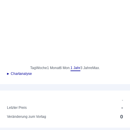
Tag
Woche
1 Monat
6 Mon.
1 Jahr
3 Jahre
Max.
► Chartanalyse
-
-
Letzter Preis
0
Veränderung zum Vortag