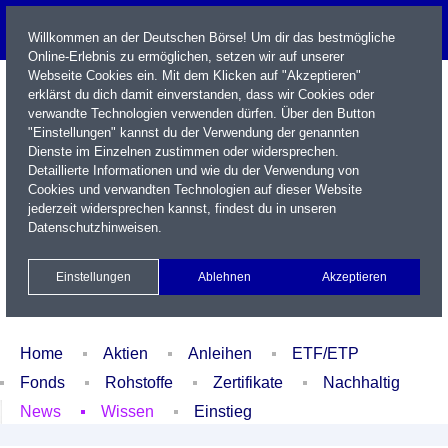
Willkommen an der Deutschen Börse! Um dir das bestmögliche
Online-Erlebnis zu ermöglichen, setzen wir auf unserer
Webseite Cookies ein. Mit dem Klicken auf "Akzeptieren"
erklärst du dich damit einverstanden, dass wir Cookies oder
verwandte Technologien verwenden dürfen. Über den Button
"Einstellungen" kannst du der Verwendung der genannten
Dienste im Einzelnen zustimmen oder widersprechen.
Detaillierte Informationen und wie du der Verwendung von
Cookies und verwandten Technologien auf dieser Website
Name / WKN / ISIN / Kürzel
jederzeit widersprechen kannst, findest du in unseren
Datenschutzhinweisen
.
Newsletter
Kontakt
English
Einstellungen
Ablehnen
Akzeptieren
Xetra Realtime
Watchlist
Portfolio
Login
Home
Aktien
Anleihen
ETF/ETP
Fonds
Rohstoffe
Zertifikate
Nachhaltig
News
Wissen
Einstieg