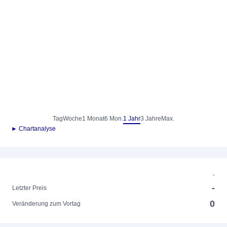
Tag
Woche
1 Monat
6 Mon.
1 Jahr
3 Jahre
Max.
► Chartanalyse
-
-
Letzter Preis
0
Veränderung zum Vortag