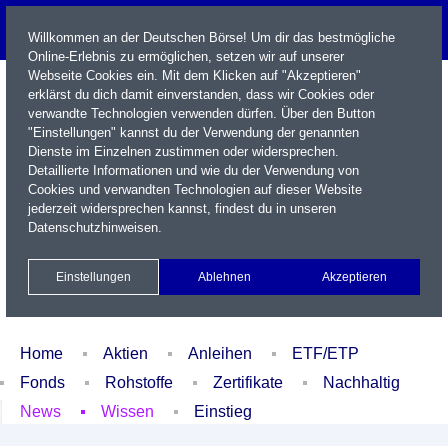
Willkommen an der Deutschen Börse! Um dir das bestmögliche
Online-Erlebnis zu ermöglichen, setzen wir auf unserer
Webseite Cookies ein. Mit dem Klicken auf "Akzeptieren"
erklärst du dich damit einverstanden, dass wir Cookies oder
verwandte Technologien verwenden dürfen. Über den Button
"Einstellungen" kannst du der Verwendung der genannten
Dienste im Einzelnen zustimmen oder widersprechen.
Detaillierte Informationen und wie du der Verwendung von
Cookies und verwandten Technologien auf dieser Website
Name / WKN / ISIN / Kürzel
jederzeit widersprechen kannst, findest du in unseren
Datenschutzhinweisen
.
Newsletter
Kontakt
English
Einstellungen
Ablehnen
Akzeptieren
Xetra Realtime
Watchlist
Portfolio
Login
Home
Aktien
Anleihen
ETF/ETP
Fonds
Rohstoffe
Zertifikate
Nachhaltig
News
Wissen
Einstieg