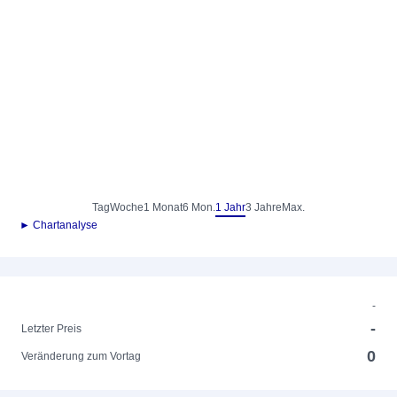
Tag
Woche
1 Monat
6 Mon.
1 Jahr
3 Jahre
Max.
► Chartanalyse
-
-
Letzter Preis
0
Veränderung zum Vortag