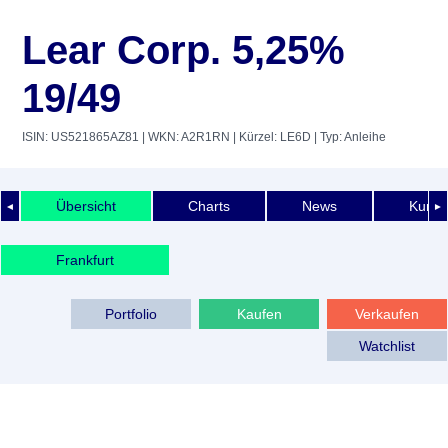
Lear Corp. 5,25%
19/49
ISIN: US521865AZ81
| WKN: A2R1RN
| Kürzel: LE6D
| Typ: Anleihe
Übersicht
Charts
News
Kurshi
◄
►
Frankfurt
Portfolio
Kaufen
Verkaufen
Watchlist