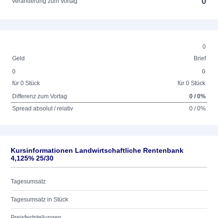
0
Veränderung zum Vortag
0
Geld
Brief
0
0
für 0 Stück
für 0 Stück
Differenz zum Vortag
0 / 0%
Spread absolut / relativ
0 / 0%
Kursinformationen Landwirtschaftliche Rentenbank
4,125% 25/30
Tagesumsatz
Tagesumsatz in Stück
Preisfeststellungen