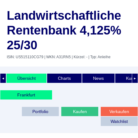
Landwirtschaftliche
Rentenbank 4,125%
25/30
ISIN: US515110CG79
| WKN: A31RN5
| Kürzel: -
| Typ: Anleihe
Übersicht
Charts
News
Kurshi
◄
►
Frankfurt
Portfolio
Kaufen
Verkaufen
Watchlist