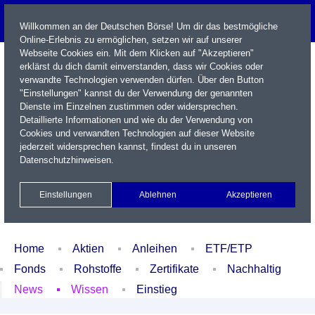
Willkommen an der Deutschen Börse! Um dir das bestmögliche
Online-Erlebnis zu ermöglichen, setzen wir auf unserer
Webseite Cookies ein. Mit dem Klicken auf "Akzeptieren"
erklärst du dich damit einverstanden, dass wir Cookies oder
verwandte Technologien verwenden dürfen. Über den Button
"Einstellungen" kannst du der Verwendung der genannten
Dienste im Einzelnen zustimmen oder widersprechen.
Detaillierte Informationen und wie du der Verwendung von
Cookies und verwandten Technologien auf dieser Website
Name / WKN / ISIN / Kürzel
jederzeit widersprechen kannst, findest du in unseren
Datenschutzhinweisen
.
Newsletter
Kontakt
English
Einstellungen
Ablehnen
Akzeptieren
Xetra Realtime
Watchlist
Portfolio
Login
Home
Aktien
Anleihen
ETF/ETP
Fonds
Rohstoffe
Zertifikate
Nachhaltig
News
Wissen
Einstieg