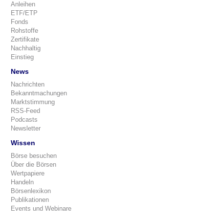
Anleihen
ETF/ETP
Fonds
Rohstoffe
Zertifikate
Nachhaltig
Einstieg
News
Nachrichten
Bekanntmachungen
Marktstimmung
RSS-Feed
Podcasts
Newsletter
Wissen
Börse besuchen
Über die Börsen
Wertpapiere
Handeln
Börsenlexikon
Publikationen
Events und Webinare