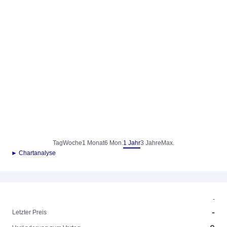
Tag
Woche
1 Monat
6 Mon.
1 Jahr
3 Jahre
Max.
► Chartanalyse
-
-
Letzter Preis