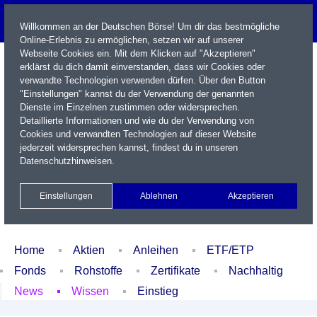
Willkommen an der Deutschen Börse! Um dir das bestmögliche
Online-Erlebnis zu ermöglichen, setzen wir auf unserer
Webseite Cookies ein. Mit dem Klicken auf "Akzeptieren"
erklärst du dich damit einverstanden, dass wir Cookies oder
verwandte Technologien verwenden dürfen. Über den Button
"Einstellungen" kannst du der Verwendung der genannten
Dienste im Einzelnen zustimmen oder widersprechen.
Detaillierte Informationen und wie du der Verwendung von
Cookies und verwandten Technologien auf dieser Website
Name / WKN / ISIN / Kürzel
jederzeit widersprechen kannst, findest du in unseren
Datenschutzhinweisen
.
Newsletter
Kontakt
English
Einstellungen
Ablehnen
Akzeptieren
Xetra Realtime
Watchlist
Portfolio
Login
Home
Aktien
Anleihen
ETF/ETP
Fonds
Rohstoffe
Zertifikate
Nachhaltig
News
Wissen
Einstieg