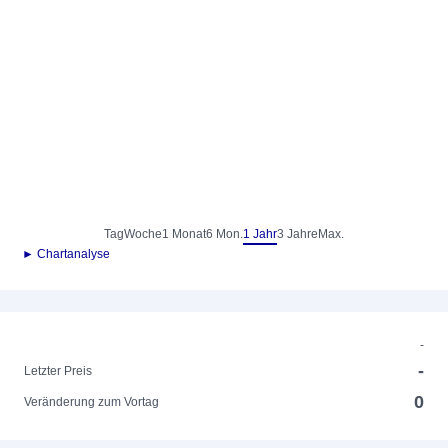
Tag
Woche
1 Monat
6 Mon.
1 Jahr
3 Jahre
Max.
► Chartanalyse
-
-
Letzter Preis
0
Veränderung zum Vortag