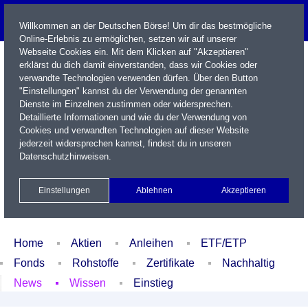
Willkommen an der Deutschen Börse! Um dir das bestmögliche
Online-Erlebnis zu ermöglichen, setzen wir auf unserer
Webseite Cookies ein. Mit dem Klicken auf "Akzeptieren"
erklärst du dich damit einverstanden, dass wir Cookies oder
verwandte Technologien verwenden dürfen. Über den Button
"Einstellungen" kannst du der Verwendung der genannten
Dienste im Einzelnen zustimmen oder widersprechen.
Detaillierte Informationen und wie du der Verwendung von
Cookies und verwandten Technologien auf dieser Website
Name / WKN / ISIN / Kürzel
jederzeit widersprechen kannst, findest du in unseren
Datenschutzhinweisen
.
Newsletter
Kontakt
English
Einstellungen
Ablehnen
Akzeptieren
Xetra Realtime
Watchlist
Portfolio
Login
Home
Aktien
Anleihen
ETF/ETP
Fonds
Rohstoffe
Zertifikate
Nachhaltig
News
Wissen
Einstieg