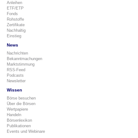
Anleihen
ETF/ETP
Fonds
Rohstoffe
Zertifikate
Nachhaltig
Einstieg
News
Nachrichten
Bekanntmachungen
Marktstimmung
RSS-Feed
Podcasts
Newsletter
Wissen
Börse besuchen
Über die Börsen
Wertpapiere
Handeln
Börsenlexikon
Publikationen
Events und Webinare