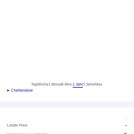
Tag
Woche
1 Monat
6 Mon.
1 Jahr
3 Jahre
Max.
► Chartanalyse
-
-
Letzter Preis