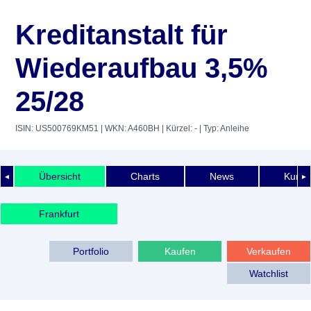
Kreditanstalt für
Wiederaufbau 3,5%
25/28
ISIN: US500769KM51
| WKN: A460BH
| Kürzel: -
| Typ: Anleihe
Übersicht
Charts
News
Kurshi
◄
►
Frankfurt
Portfolio
Kaufen
Verkaufen
Watchlist