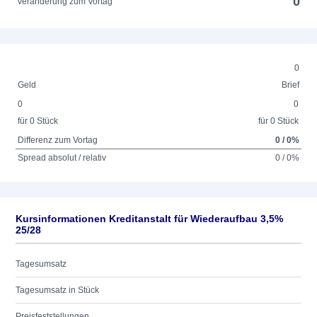
0
Veränderung zum Vortag
0
Geld
Brief
0
0
für 0 Stück
für 0 Stück
Differenz zum Vortag
0 / 0%
Spread absolut / relativ
0 / 0%
Kursinformationen Kreditanstalt für Wiederaufbau 3,5%
25/28
Tagesumsatz
Tagesumsatz in Stück
Preisfeststellungen