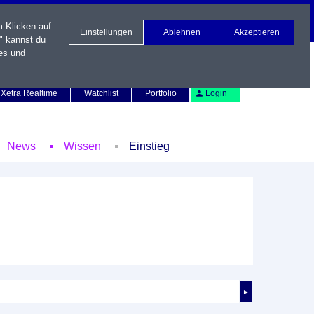
m Klicken auf
Einstellungen
Ablehnen
Akzeptieren
" kannst du
es und
Newsletter
Kontakt
English
Xetra Realtime
Watchlist
Portfolio
Login
News
Wissen
Einstieg
►