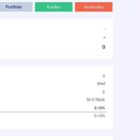
Portfolio
Kaufen
Verkaufen
-
-
0
0
Brief
0
für 0 Stück
0 / 0%
0 / 0%