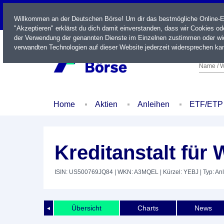
LIVE
Willkommen an der Deutschen Börse! Um dir das bestmögliche Online-Erl
"Akzeptieren" erklärst du dich damit einverstanden, dass wir Cookies o
der Verwendung der genannten Dienste im Einzelnen zustimmen oder wid
verwandten Technologien auf dieser Website jederzeit widersprechen kan
Name / W
Home
Aktien
Anleihen
ETF/ETP
Kreditanstalt für
ISIN: US500769JQ84
| WKN: A3MQEL
| Kürzel: YEBJ
| Typ: An
Übersicht
Charts
News
◄