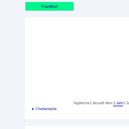
Frankfurt
Tag
Woche
1 Monat
6 Mon.
1 Jahr
3 J
► Chartanalyse