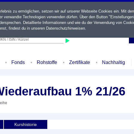
ebnis zu ermöglichen, setzen wir auf unserer Webseite Cookies ein. Mit de
der verwandte Technologien verwenden dürfen. Über den Button "Einstellungen
ersprechen. Detaillierte Informationen und wie du der Verwendung von Cooki
nst, findest du in unseren
Datenschutzhinweisen
.
KN / ISIN / Kürzel
Fonds
Rohstoffe
Zertifikate
Nachhaltig
 Wiederaufbau 1% 21/26
leihe
Kurshistorie