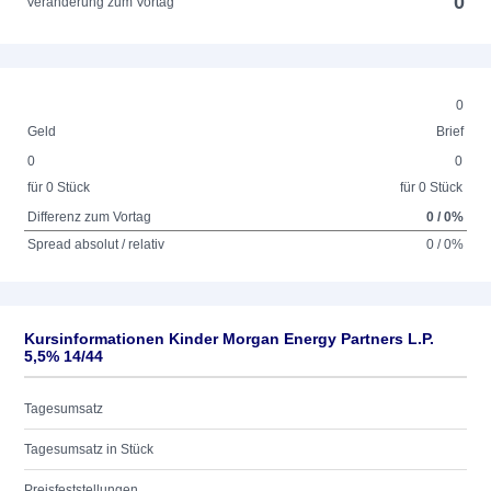
0
Veränderung zum Vortag
0
Geld
Brief
0
0
für 0 Stück
für 0 Stück
Differenz zum Vortag
0 / 0%
Spread absolut / relativ
0 / 0%
Kursinformationen Kinder Morgan Energy Partners L.P.
5,5% 14/44
Tagesumsatz
Tagesumsatz in Stück
Preisfeststellungen