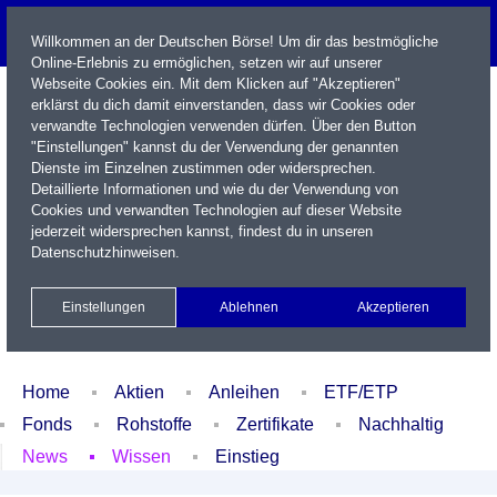
Willkommen an der Deutschen Börse! Um dir das bestmögliche
Online-Erlebnis zu ermöglichen, setzen wir auf unserer
Webseite Cookies ein. Mit dem Klicken auf "Akzeptieren"
erklärst du dich damit einverstanden, dass wir Cookies oder
verwandte Technologien verwenden dürfen. Über den Button
"Einstellungen" kannst du der Verwendung der genannten
Dienste im Einzelnen zustimmen oder widersprechen.
Detaillierte Informationen und wie du der Verwendung von
Cookies und verwandten Technologien auf dieser Website
Name / WKN / ISIN / Kürzel
jederzeit widersprechen kannst, findest du in unseren
Datenschutzhinweisen
.
Newsletter
Kontakt
English
Einstellungen
Ablehnen
Akzeptieren
Xetra Realtime
Watchlist
Portfolio
Login
Home
Aktien
Anleihen
ETF/ETP
Fonds
Rohstoffe
Zertifikate
Nachhaltig
News
Wissen
Einstieg