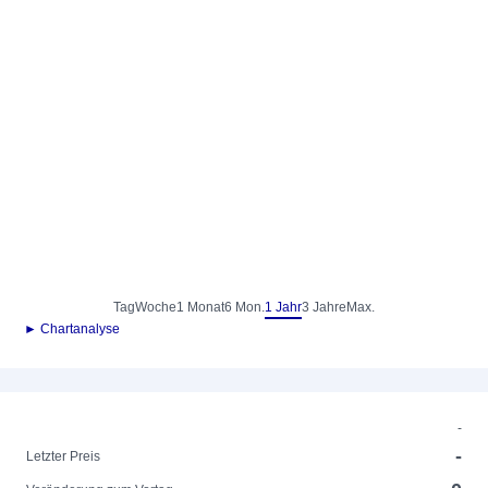
Tag
Woche
1 Monat
6 Mon.
1 Jahr
3 Jahre
Max.
► Chartanalyse
-
-
Letzter Preis