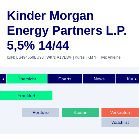
Kinder Morgan
Energy Partners L.P.
5,5% 14/44
ISIN: US494550BU93
| WKN: A1VEWF
| Kürzel: KM7F
| Typ: Anleihe
Übersicht
Charts
News
Kurshi
◄
►
Frankfurt
Portfolio
Kaufen
Verkaufen
Watchlist