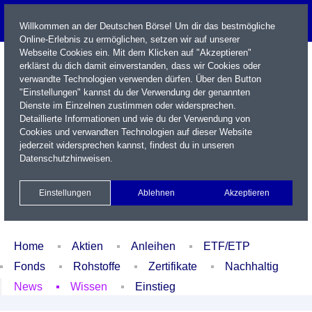
Willkommen an der Deutschen Börse! Um dir das bestmögliche
Online-Erlebnis zu ermöglichen, setzen wir auf unserer
Webseite Cookies ein. Mit dem Klicken auf "Akzeptieren"
erklärst du dich damit einverstanden, dass wir Cookies oder
verwandte Technologien verwenden dürfen. Über den Button
"Einstellungen" kannst du der Verwendung der genannten
Dienste im Einzelnen zustimmen oder widersprechen.
Detaillierte Informationen und wie du der Verwendung von
Cookies und verwandten Technologien auf dieser Website
Name / WKN / ISIN / Kürzel
jederzeit widersprechen kannst, findest du in unseren
Datenschutzhinweisen
.
Newsletter
Kontakt
English
Einstellungen
Ablehnen
Akzeptieren
Xetra Realtime
Watchlist
Portfolio
Login
Home
Aktien
Anleihen
ETF/ETP
Fonds
Rohstoffe
Zertifikate
Nachhaltig
News
Wissen
Einstieg