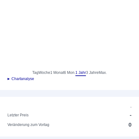
Tag
Woche
1 Monat
6 Mon.
1 Jahr
3 Jahre
Max.
► Chartanalyse
-
-
Letzter Preis
0
Veränderung zum Vortag