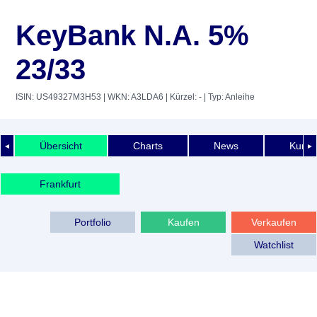
KeyBank N.A. 5%
23/33
ISIN: US49327M3H53
| WKN: A3LDA6
| Kürzel: -
| Typ: Anleihe
Übersicht
Charts
News
Kurshi
◄
►
Frankfurt
Portfolio
Kaufen
Verkaufen
Watchlist