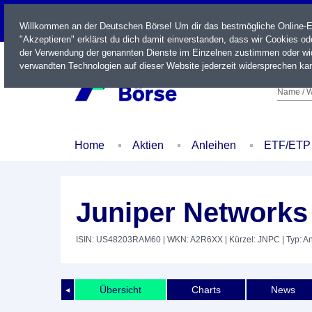
LIVE
Willkommen an der Deutschen Börse! Um dir das bestmögliche Online-Erl
"Akzeptieren" erklärst du dich damit einverstanden, dass wir Cookies o
der Verwendung der genannten Dienste im Einzelnen zustimmen oder wid
verwandten Technologien auf dieser Website jederzeit widersprechen kan
Name / W
Home
Aktien
Anleihen
ETF/ETP
Juniper Networks 
ISIN: US48203RAM60
| WKN: A2R6XX
| Kürzel: JNPC
| Typ: A
Übersicht
Charts
News
◄