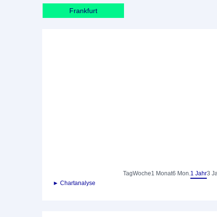
Frankfurt
Tag
Woche
1 Monat
6 Mon.
1 Jahr
3 J
► Chartanalyse