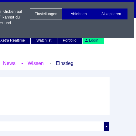
m Klicken auf
Einstellungen
Ablehnen
Akzeptieren
" kannst du
es und
Newsletter
Kontakt
English
Xetra Realtime
Watchlist
Portfolio
Login
News
Wissen
Einstieg
►