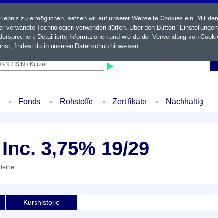
ebnis zu ermöglichen, setzen wir auf unserer Webseite Cookies ein. Mit de
der verwandte Technologien verwenden dürfen. Über den Button "Einstellungen
ersprechen. Detaillierte Informationen und wie du der Verwendung von Cooki
nst, findest du in unseren
Datenschutzhinweisen
.
KN / ISIN / Kürzel
Fonds
Rohstoffe
Zertifikate
Nachhaltig
Inc. 3,75% 19/29
nleihe
Kurshistorie