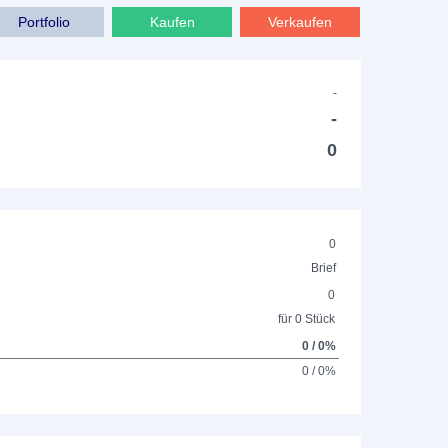
Portfolio
Kaufen
Verkaufen
-
-
0
0
Brief
0
für 0 Stück
0 / 0%
0 / 0%