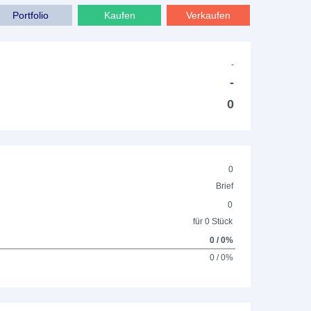
Portfolio
Kaufen
Verkaufen
-
-
0
0
Brief
0
für 0 Stück
0 / 0%
0 / 0%