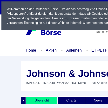
LIVE
Willkommen an der Deutschen Börse! Um dir das bestmögliche Online-Erl
"Akzeptieren" erklärst du dich damit einverstanden, dass wir Cookies o
der Verwendung der genannten Dienste im Einzelnen zustimmen oder wid
verwandten Technologien auf dieser Website jederzeit widersprechen kan
Name / W
Home
Aktien
Anleihen
ETF/ETP
Johnson & Johnso
ISIN: US478160CS18
| WKN: A281R3
| Kürzel: -
| Typ: Anleihe
Übersicht
Charts
News
◄