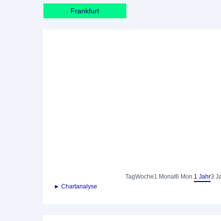
Frankfurt
Tag
Woche
1 Monat
6 Mon.
1 Jahr
3 J
► Chartanalyse