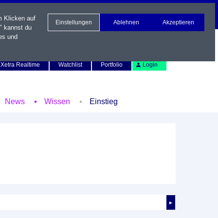
m Klicken auf
Einstellungen
Ablehnen
Akzeptieren
" kannst du
es und
Newsletter
Kontakt
English
Xetra Realtime
Watchlist
Portfolio
Login
News
Wissen
Einstieg
►