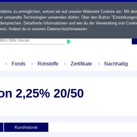
ebnis zu ermöglichen, setzen wir auf unserer Webseite Cookies ein. Mit de
der verwandte Technologien verwenden dürfen. Über den Button "Einstellungen
ersprechen. Detaillierte Informationen und wie du der Verwendung von Cooki
nst, findest du in unseren
Datenschutzhinweisen
.
KN / ISIN / Kürzel
Fonds
Rohstoffe
Zertifikate
Nachhaltig
n 2,25% 20/50
Kurshistorie