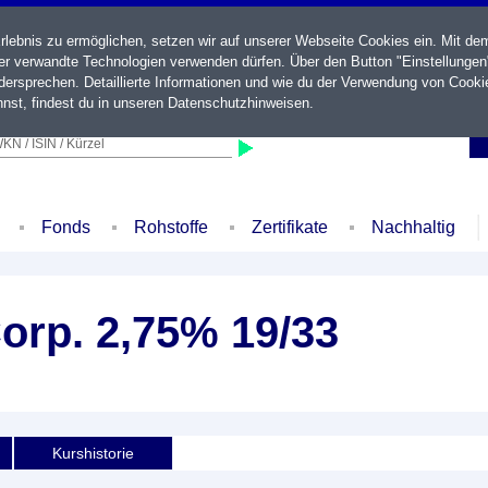
ebnis zu ermöglichen, setzen wir auf unserer Webseite Cookies ein. Mit de
der verwandte Technologien verwenden dürfen. Über den Button "Einstellungen
ersprechen. Detaillierte Informationen und wie du der Verwendung von Cooki
nst, findest du in unseren
Datenschutzhinweisen
.
KN / ISIN / Kürzel
Fonds
Rohstoffe
Zertifikate
Nachhaltig
orp. 2,75% 19/33
Kurshistorie