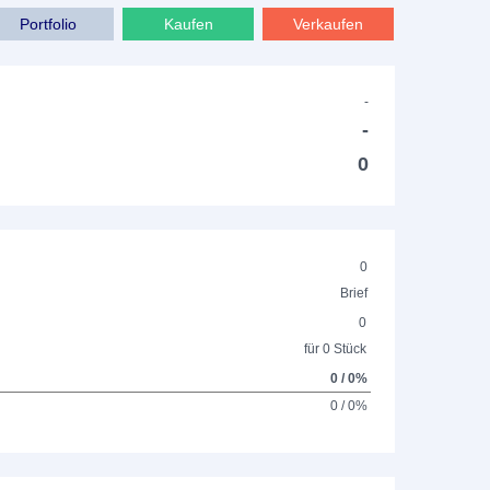
Portfolio
Kaufen
Verkaufen
-
-
0
0
Brief
0
für 0 Stück
0 / 0%
0 / 0%