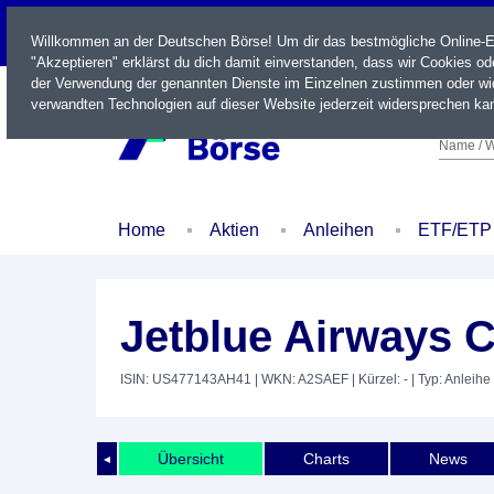
LIVE
Willkommen an der Deutschen Börse! Um dir das bestmögliche Online-Erl
"Akzeptieren" erklärst du dich damit einverstanden, dass wir Cookies o
der Verwendung der genannten Dienste im Einzelnen zustimmen oder wid
verwandten Technologien auf dieser Website jederzeit widersprechen kan
Name / W
Home
Aktien
Anleihen
ETF/ETP
Jetblue Airways C
ISIN: US477143AH41
| WKN: A2SAEF
| Kürzel: -
| Typ: Anleihe
Übersicht
Charts
News
◄