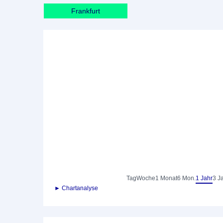
Frankfurt
Tag
Woche
1 Monat
6 Mon.
1 Jahr
3 J
► Chartanalyse