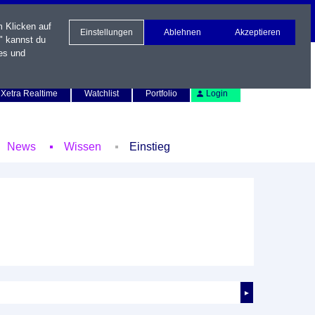
m Klicken auf
Einstellungen
Ablehnen
Akzeptieren
" kannst du
es und
Newsletter
Kontakt
English
Xetra Realtime
Watchlist
Portfolio
Login
News
Wissen
Einstieg
►