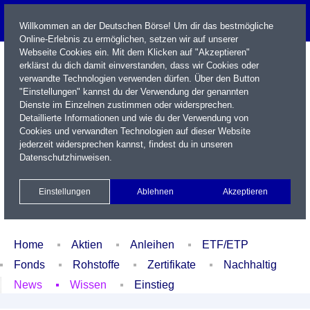
Willkommen an der Deutschen Börse! Um dir das bestmögliche
Online-Erlebnis zu ermöglichen, setzen wir auf unserer
Webseite Cookies ein. Mit dem Klicken auf "Akzeptieren"
erklärst du dich damit einverstanden, dass wir Cookies oder
verwandte Technologien verwenden dürfen. Über den Button
"Einstellungen" kannst du der Verwendung der genannten
Dienste im Einzelnen zustimmen oder widersprechen.
Detaillierte Informationen und wie du der Verwendung von
Cookies und verwandten Technologien auf dieser Website
Name / WKN / ISIN / Kürzel
jederzeit widersprechen kannst, findest du in unseren
Datenschutzhinweisen
.
Newsletter
Kontakt
English
Einstellungen
Ablehnen
Akzeptieren
Xetra Realtime
Watchlist
Portfolio
Login
Home
Aktien
Anleihen
ETF/ETP
Fonds
Rohstoffe
Zertifikate
Nachhaltig
News
Wissen
Einstieg