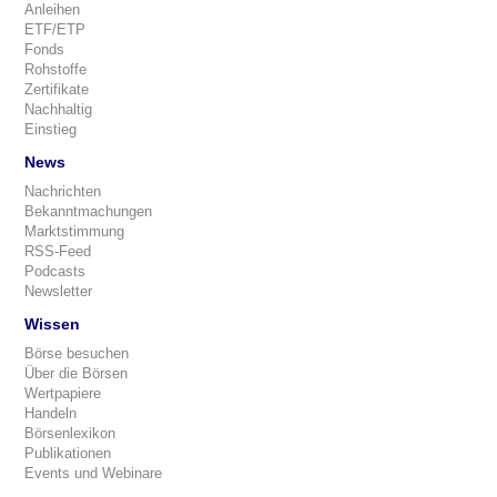
Anleihen
ETF/ETP
Fonds
Rohstoffe
Zertifikate
Nachhaltig
Einstieg
News
Nachrichten
Bekanntmachungen
Marktstimmung
RSS-Feed
Podcasts
Newsletter
Wissen
Börse besuchen
Über die Börsen
Wertpapiere
Handeln
Börsenlexikon
Publikationen
Events und Webinare