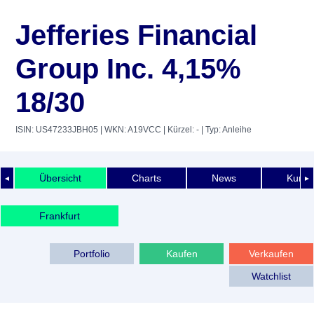
Jefferies Financial
Group Inc. 4,15%
18/30
ISIN: US47233JBH05
| WKN: A19VCC
| Kürzel: -
| Typ: Anleihe
Übersicht
Charts
News
Kurshi
◄
►
Frankfurt
Portfolio
Kaufen
Verkaufen
Watchlist