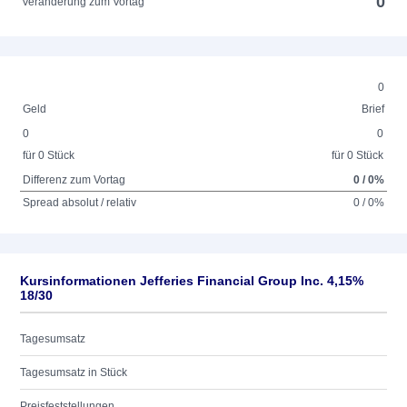
0
Veränderung zum Vortag
0
Geld
Brief
0
0
für 0 Stück
für 0 Stück
Differenz zum Vortag
0 / 0%
Spread absolut / relativ
0 / 0%
Kursinformationen Jefferies Financial Group Inc. 4,15%
18/30
Tagesumsatz
Tagesumsatz in Stück
Preisfeststellungen