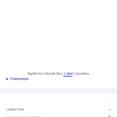
Tag
Woche
1 Monat
6 Mon.
1 Jahr
3 Jahre
Max.
► Chartanalyse
-
-
Letzter Preis