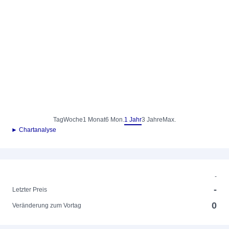
Tag
Woche
1 Monat
6 Mon.
1 Jahr
3 Jahre
Max.
► Chartanalyse
-
-
Letzter Preis
0
Veränderung zum Vortag