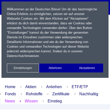
Willkommen an der Deutschen Börse! Um dir das bestmögliche
Online-Erlebnis zu ermöglichen, setzen wir auf unserer
Webseite Cookies ein. Mit dem Klicken auf "Akzeptieren"
erklärst du dich damit einverstanden, dass wir Cookies oder
verwandte Technologien verwenden dürfen. Über den Button
"Einstellungen" kannst du der Verwendung der genannten
Dienste im Einzelnen zustimmen oder widersprechen.
Detaillierte Informationen und wie du der Verwendung von
Cookies und verwandten Technologien auf dieser Website
Name / WKN / ISIN / Kürzel
jederzeit widersprechen kannst, findest du in unseren
Datenschutzhinweisen
.
Newsletter
Kontakt
English
Einstellungen
Ablehnen
Akzeptieren
Xetra Realtime
Watchlist
Portfolio
Login
Home
Aktien
Anleihen
ETF/ETP
Fonds
Rohstoffe
Zertifikate
Nachhaltig
News
Wissen
Einstieg