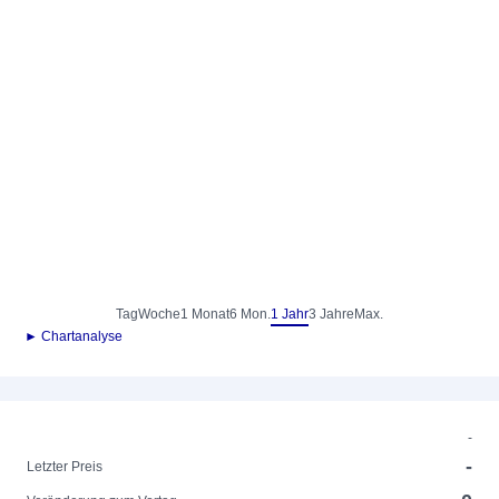
Tag
Woche
1 Monat
6 Mon.
1 Jahr
3 Jahre
Max.
► Chartanalyse
-
-
Letzter Preis