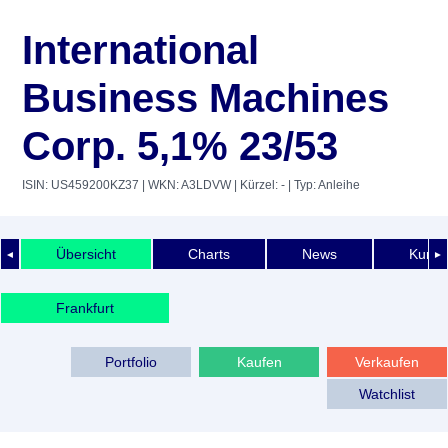
International
Business Machines
Corp. 5,1% 23/53
ISIN: US459200KZ37
| WKN: A3LDVW
| Kürzel: -
| Typ: Anleihe
Übersicht
Charts
News
Kurshi
◄
►
Frankfurt
Portfolio
Kaufen
Verkaufen
Watchlist