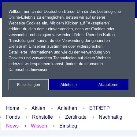
Willkommen an der Deutschen Börse! Um dir das bestmögliche
Online-Erlebnis zu ermöglichen, setzen wir auf unserer
Webseite Cookies ein. Mit dem Klicken auf "Akzeptieren"
erklärst du dich damit einverstanden, dass wir Cookies oder
verwandte Technologien verwenden dürfen. Über den Button
"Einstellungen" kannst du der Verwendung der genannten
Dienste im Einzelnen zustimmen oder widersprechen.
Detaillierte Informationen und wie du der Verwendung von
Cookies und verwandten Technologien auf dieser Website
Name / WKN / ISIN / Kürzel
jederzeit widersprechen kannst, findest du in unseren
Datenschutzhinweisen
.
Newsletter
Kontakt
English
Einstellungen
Ablehnen
Akzeptieren
Xetra Realtime
Watchlist
Portfolio
Login
Home
Aktien
Anleihen
ETF/ETP
Fonds
Rohstoffe
Zertifikate
Nachhaltig
News
Wissen
Einstieg