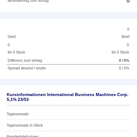
0
Veränderung zum Vortag
0
Geld
Brief
0
0
für 0 Stück
für 0 Stück
Differenz zum Vortag
0 / 0%
Spread absolut / relativ
0 / 0%
Kursinformationen International Business Machines Corp.
5,1% 23/53
Tagesumsatz
Tagesumsatz in Stück
Preisfeststellungen