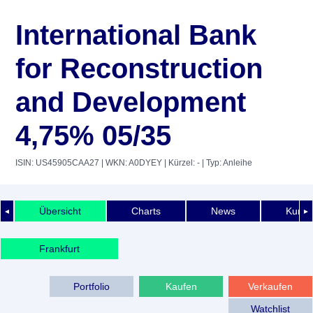
International Bank
for Reconstruction
and Development
4,75% 05/35
ISIN: US45905CAA27
| WKN: A0DYEY
| Kürzel: -
| Typ: Anleihe
Übersicht
Charts
News
Kurshi
◄
►
Frankfurt
Portfolio
Kaufen
Verkaufen
Watchlist