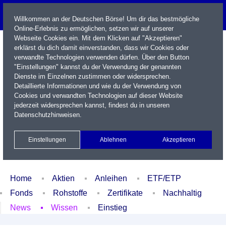
Willkommen an der Deutschen Börse! Um dir das bestmögliche
Online-Erlebnis zu ermöglichen, setzen wir auf unserer
Webseite Cookies ein. Mit dem Klicken auf "Akzeptieren"
erklärst du dich damit einverstanden, dass wir Cookies oder
verwandte Technologien verwenden dürfen. Über den Button
"Einstellungen" kannst du der Verwendung der genannten
Dienste im Einzelnen zustimmen oder widersprechen.
Detaillierte Informationen und wie du der Verwendung von
Cookies und verwandten Technologien auf dieser Website
Name / WKN / ISIN / Kürzel
jederzeit widersprechen kannst, findest du in unseren
Datenschutzhinweisen
.
Newsletter
Kontakt
English
Einstellungen
Ablehnen
Akzeptieren
Xetra Realtime
Watchlist
Portfolio
Login
Home
Aktien
Anleihen
ETF/ETP
Fonds
Rohstoffe
Zertifikate
Nachhaltig
News
Wissen
Einstieg