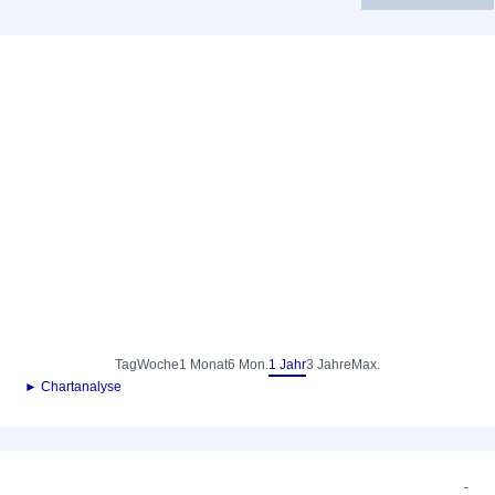
Tag
Woche
1 Monat
6 Mon.
1 Jahr
3 Jahre
Max.
► Chartanalyse
-