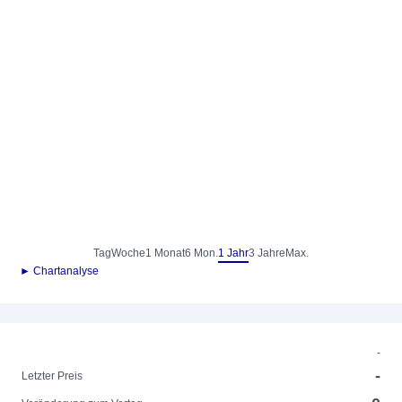
Tag
Woche
1 Monat
6 Mon.
1 Jahr
3 Jahre
Max.
► Chartanalyse
-
-
Letzter Preis