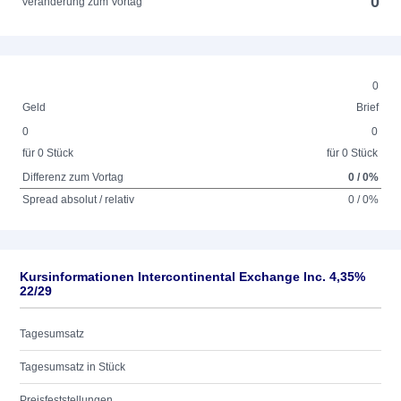
0
Veränderung zum Vortag
0
Geld
Brief
0
0
für 0 Stück
für 0 Stück
Differenz zum Vortag
0 / 0%
Spread absolut / relativ
0 / 0%
Kursinformationen Intercontinental Exchange Inc. 4,35%
22/29
Tagesumsatz
Tagesumsatz in Stück
Preisfeststellungen