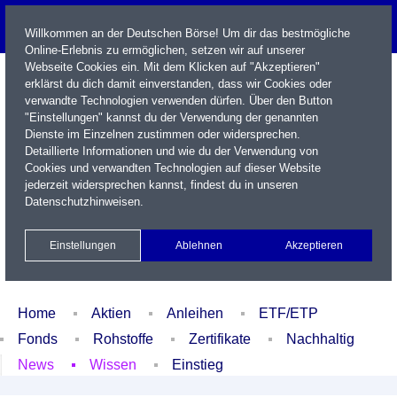
Willkommen an der Deutschen Börse! Um dir das bestmögliche
Online-Erlebnis zu ermöglichen, setzen wir auf unserer
Webseite Cookies ein. Mit dem Klicken auf "Akzeptieren"
erklärst du dich damit einverstanden, dass wir Cookies oder
verwandte Technologien verwenden dürfen. Über den Button
"Einstellungen" kannst du der Verwendung der genannten
Dienste im Einzelnen zustimmen oder widersprechen.
Detaillierte Informationen und wie du der Verwendung von
Cookies und verwandten Technologien auf dieser Website
Name / WKN / ISIN / Kürzel
jederzeit widersprechen kannst, findest du in unseren
Datenschutzhinweisen
.
Newsletter
Kontakt
English
Einstellungen
Ablehnen
Akzeptieren
Xetra Realtime
Watchlist
Portfolio
Login
Home
Aktien
Anleihen
ETF/ETP
Fonds
Rohstoffe
Zertifikate
Nachhaltig
News
Wissen
Einstieg