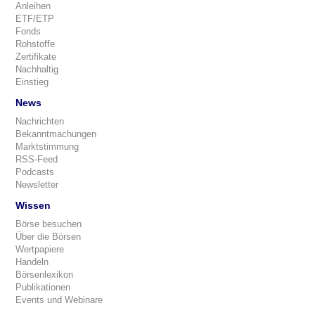
Anleihen
ETF/ETP
Fonds
Rohstoffe
Zertifikate
Nachhaltig
Einstieg
News
Nachrichten
Bekanntmachungen
Marktstimmung
RSS-Feed
Podcasts
Newsletter
Wissen
Börse besuchen
Über die Börsen
Wertpapiere
Handeln
Börsenlexikon
Publikationen
Events und Webinare