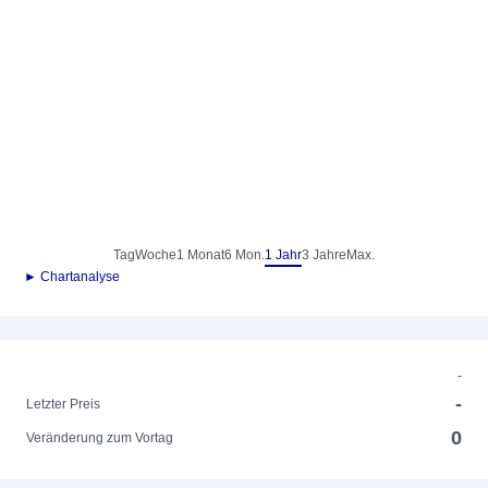
Tag
Woche
1 Monat
6 Mon.
1 Jahr
3 Jahre
Max.
► Chartanalyse
-
-
Letzter Preis
0
Veränderung zum Vortag