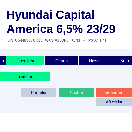
Hyundai Capital
America 6,5% 23/29
ISIN: US44891CCR25
| WKN: A3LQN6
| Kürzel: -
| Typ: Anleihe
Übersicht
Charts
News
Kurshi
◄
►
Frankfurt
Portfolio
Kaufen
Verkaufen
Watchlist