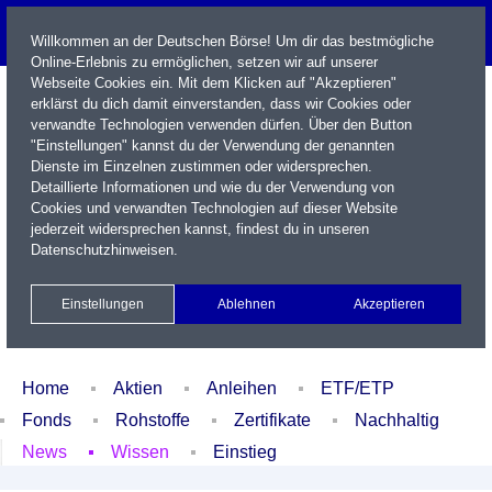
Willkommen an der Deutschen Börse! Um dir das bestmögliche
Online-Erlebnis zu ermöglichen, setzen wir auf unserer
Webseite Cookies ein. Mit dem Klicken auf "Akzeptieren"
erklärst du dich damit einverstanden, dass wir Cookies oder
verwandte Technologien verwenden dürfen. Über den Button
"Einstellungen" kannst du der Verwendung der genannten
Dienste im Einzelnen zustimmen oder widersprechen.
Detaillierte Informationen und wie du der Verwendung von
Cookies und verwandten Technologien auf dieser Website
Name / WKN / ISIN / Kürzel
jederzeit widersprechen kannst, findest du in unseren
Datenschutzhinweisen
.
Newsletter
Kontakt
English
Einstellungen
Ablehnen
Akzeptieren
Xetra Realtime
Watchlist
Portfolio
Login
Home
Aktien
Anleihen
ETF/ETP
Fonds
Rohstoffe
Zertifikate
Nachhaltig
News
Wissen
Einstieg