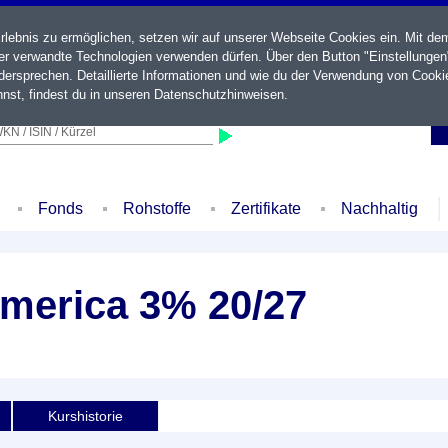
ebnis zu ermöglichen, setzen wir auf unserer Webseite Cookies ein. Mit de
der verwandte Technologien verwenden dürfen. Über den Button "Einstellungen
ersprechen. Detaillierte Informationen und wie du der Verwendung von Cooki
nst, findest du in unseren
Datenschutzhinweisen
.
KN / ISIN / Kürzel
Fonds
Rohstoffe
Zertifikate
Nachhaltig
America 3% 20/27
Kurshistorie