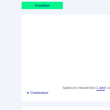
Frankfurt
Tag
Woche
1 Monat
6 Mon.
1 Jahr
3 J
► Chartanalyse