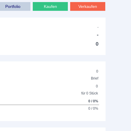
Portfolio
Kaufen
Verkaufen
-
-
0
0
Brief
0
für 0 Stück
0 / 0%
0 / 0%