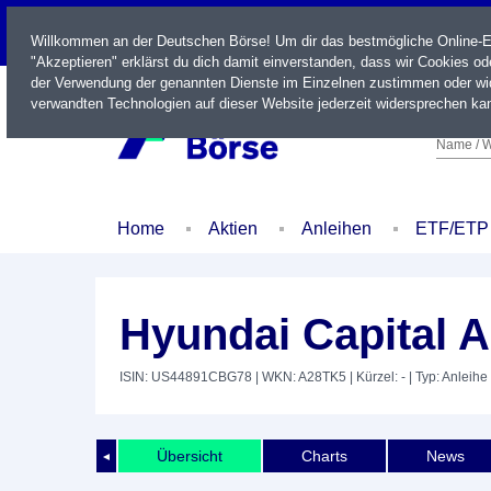
LIVE
Willkommen an der Deutschen Börse! Um dir das bestmögliche Online-Erl
"Akzeptieren" erklärst du dich damit einverstanden, dass wir Cookies o
der Verwendung der genannten Dienste im Einzelnen zustimmen oder wid
verwandten Technologien auf dieser Website jederzeit widersprechen kan
Name / W
Home
Aktien
Anleihen
ETF/ETP
Hyundai Capital 
ISIN: US44891CBG78
| WKN: A28TK5
| Kürzel: -
| Typ: Anleihe
Übersicht
Charts
News
◄