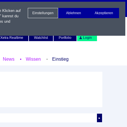
m Klicken auf
Einstellungen
Ablehnen
Akzeptieren
" kannst du
es und
Newsletter
Kontakt
English
Xetra Realtime
Watchlist
Portfolio
Login
News
Wissen
Einstieg
►