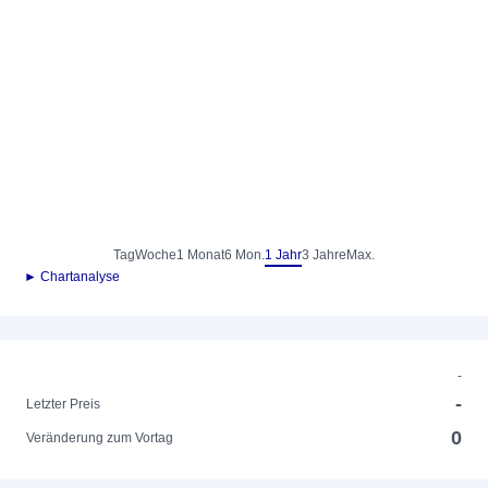
Tag
Woche
1 Monat
6 Mon.
1 Jahr
3 Jahre
Max.
► Chartanalyse
-
-
Letzter Preis
0
Veränderung zum Vortag