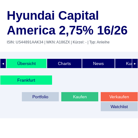
Hyundai Capital
America 2,75% 16/26
ISIN: US44891AAK34
| WKN: A186ZX
| Kürzel: -
| Typ: Anleihe
Übersicht
Charts
News
Kurshi
◄
►
Frankfurt
Portfolio
Kaufen
Verkaufen
Watchlist