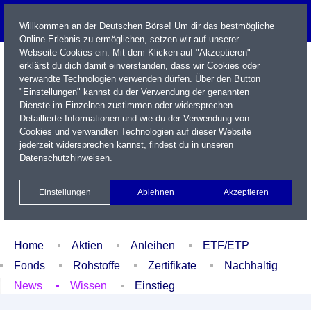
Willkommen an der Deutschen Börse! Um dir das bestmögliche
Online-Erlebnis zu ermöglichen, setzen wir auf unserer
Webseite Cookies ein. Mit dem Klicken auf "Akzeptieren"
erklärst du dich damit einverstanden, dass wir Cookies oder
verwandte Technologien verwenden dürfen. Über den Button
"Einstellungen" kannst du der Verwendung der genannten
Dienste im Einzelnen zustimmen oder widersprechen.
Detaillierte Informationen und wie du der Verwendung von
Cookies und verwandten Technologien auf dieser Website
Name / WKN / ISIN / Kürzel
jederzeit widersprechen kannst, findest du in unseren
Datenschutzhinweisen
.
Newsletter
Kontakt
English
Einstellungen
Ablehnen
Akzeptieren
Xetra Realtime
Watchlist
Portfolio
Login
Home
Aktien
Anleihen
ETF/ETP
Fonds
Rohstoffe
Zertifikate
Nachhaltig
News
Wissen
Einstieg