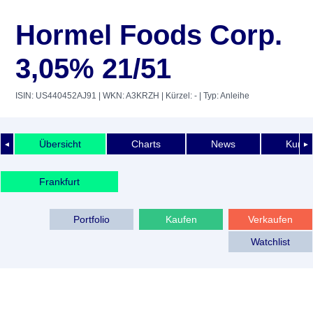
Hormel Foods Corp.
3,05% 21/51
ISIN: US440452AJ91
| WKN: A3KRZH
| Kürzel: -
| Typ: Anleihe
Übersicht
Charts
News
Kurshi
◄
►
Frankfurt
Portfolio
Kaufen
Verkaufen
Watchlist