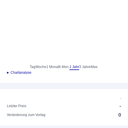
Tag
Woche
1 Monat
6 Mon.
1 Jahr
3 Jahre
Max.
► Chartanalyse
-
-
Letzter Preis
0
Veränderung zum Vortag