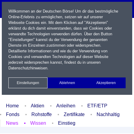
Willkommen an der Deutschen Börse! Um dir das bestmögliche
Online-Erlebnis zu ermöglichen, setzen wir auf unserer
Webseite Cookies ein. Mit dem Klicken auf "Akzeptieren"
erklärst du dich damit einverstanden, dass wir Cookies oder
verwandte Technologien verwenden dürfen. Über den Button
"Einstellungen" kannst du der Verwendung der genannten
Dienste im Einzelnen zustimmen oder widersprechen.
Detaillierte Informationen und wie du der Verwendung von
Cookies und verwandten Technologien auf dieser Website
Name / WKN / ISIN / Kürzel
jederzeit widersprechen kannst, findest du in unseren
Datenschutzhinweisen
.
Newsletter
Kontakt
English
Einstellungen
Ablehnen
Akzeptieren
Xetra Realtime
Watchlist
Portfolio
Login
Home
Aktien
Anleihen
ETF/ETP
Fonds
Rohstoffe
Zertifikate
Nachhaltig
News
Wissen
Einstieg