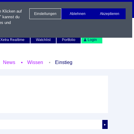
m Klicken auf
Einstellungen
Ablehnen
Akzeptieren
" kannst du
es und
Newsletter
Kontakt
English
Xetra Realtime
Watchlist
Portfolio
Login
News
Wissen
Einstieg
►