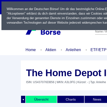
LIVE
Willkommen an der Deutschen Börse! Um dir das bestmögliche Online-Erl
"Akzeptieren" erklärst du dich damit einverstanden, dass wir Cookies o
der Verwendung der genannten Dienste im Einzelnen zustimmen oder wid
verwandten Technologien auf dieser Website jederzeit widersprechen kan
Name / W
Home
Aktien
Anleihen
ETF/ETP
The Home Depot I
ISIN: US437076DB56
| WKN: A3L0FG
| Kürzel: -
| Typ: Anleihe
Übersicht
Charts
News
◄