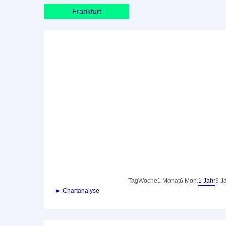
Frankfurt
Tag
Woche
1 Monat
6 Mon.
1 Jahr
3 J
► Chartanalyse