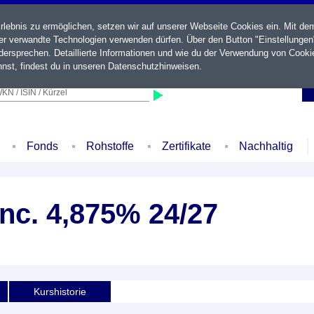
ebnis zu ermöglichen, setzen wir auf unserer Webseite Cookies ein. Mit de
der verwandte Technologien verwenden dürfen. Über den Button "Einstellungen
ersprechen. Detaillierte Informationen und wie du der Verwendung von Cooki
nst, findest du in unseren
Datenschutzhinweisen
.
KN / ISIN / Kürzel
Fonds
Rohstoffe
Zertifikate
Nachhaltig
nc. 4,875% 24/27
Kurshistorie