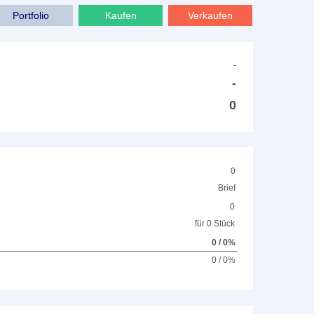
Portfolio
Kaufen
Verkaufen
-
-
0
0
Brief
0
für 0 Stück
0 / 0%
0 / 0%