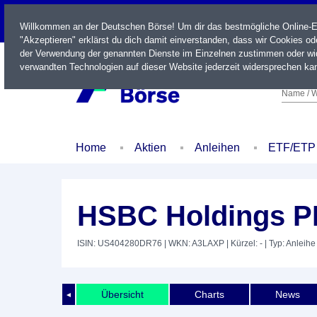
LIVE
Willkommen an der Deutschen Börse! Um dir das bestmögliche Online-Erl
"Akzeptieren" erklärst du dich damit einverstanden, dass wir Cookies o
der Verwendung der genannten Dienste im Einzelnen zustimmen oder wid
verwandten Technologien auf dieser Website jederzeit widersprechen kan
Name / W
Home
Aktien
Anleihen
ETF/ETP
HSBC Holdings P
ISIN: US404280DR76
| WKN: A3LAXP
| Kürzel: -
| Typ: Anleihe
Übersicht
Charts
News
◄