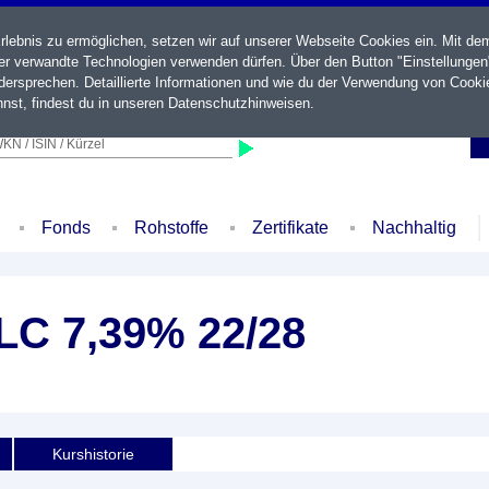
ebnis zu ermöglichen, setzen wir auf unserer Webseite Cookies ein. Mit de
der verwandte Technologien verwenden dürfen. Über den Button "Einstellungen
ersprechen. Detaillierte Informationen und wie du der Verwendung von Cooki
nst, findest du in unseren
Datenschutzhinweisen
.
KN / ISIN / Kürzel
Fonds
Rohstoffe
Zertifikate
Nachhaltig
LC 7,39% 22/28
Kurshistorie