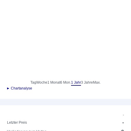
Tag
Woche
1 Monat
6 Mon.
1 Jahr
3 Jahre
Max.
► Chartanalyse
-
-
Letzter Preis