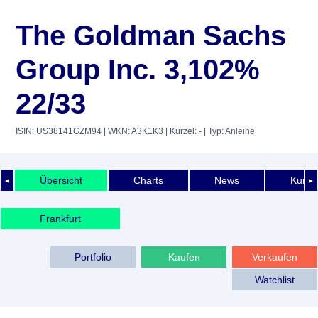
The Goldman Sachs
Group Inc. 3,102%
22/33
ISIN: US38141GZM94
| WKN: A3K1K3
| Kürzel: -
| Typ: Anleihe
Übersicht
Charts
News
Kurshi
◄
►
Frankfurt
Portfolio
Kaufen
Verkaufen
Watchlist