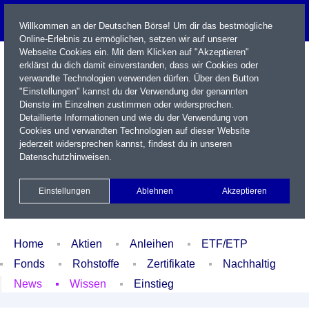
Willkommen an der Deutschen Börse! Um dir das bestmögliche
Online-Erlebnis zu ermöglichen, setzen wir auf unserer
Webseite Cookies ein. Mit dem Klicken auf "Akzeptieren"
erklärst du dich damit einverstanden, dass wir Cookies oder
verwandte Technologien verwenden dürfen. Über den Button
"Einstellungen" kannst du der Verwendung der genannten
Dienste im Einzelnen zustimmen oder widersprechen.
Detaillierte Informationen und wie du der Verwendung von
Cookies und verwandten Technologien auf dieser Website
Name / WKN / ISIN / Kürzel
jederzeit widersprechen kannst, findest du in unseren
Datenschutzhinweisen
.
Newsletter
Kontakt
English
Einstellungen
Ablehnen
Akzeptieren
Xetra Realtime
Watchlist
Portfolio
Login
Home
Aktien
Anleihen
ETF/ETP
Fonds
Rohstoffe
Zertifikate
Nachhaltig
News
Wissen
Einstieg