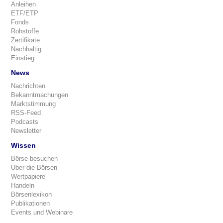
Anleihen
ETF/ETP
Fonds
Rohstoffe
Zertifikate
Nachhaltig
Einstieg
News
Nachrichten
Bekanntmachungen
Marktstimmung
RSS-Feed
Podcasts
Newsletter
Wissen
Börse besuchen
Über die Börsen
Wertpapiere
Handeln
Börsenlexikon
Publikationen
Events und Webinare