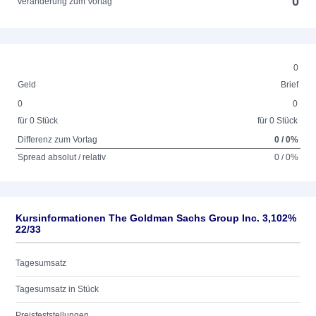
0
Veränderung zum Vortag
0
Geld
Brief
0
0
für 0 Stück
für 0 Stück
Differenz zum Vortag
0 / 0%
Spread absolut / relativ
0 / 0%
Kursinformationen The Goldman Sachs Group Inc. 3,102%
22/33
Tagesumsatz
Tagesumsatz in Stück
Preisfeststellungen