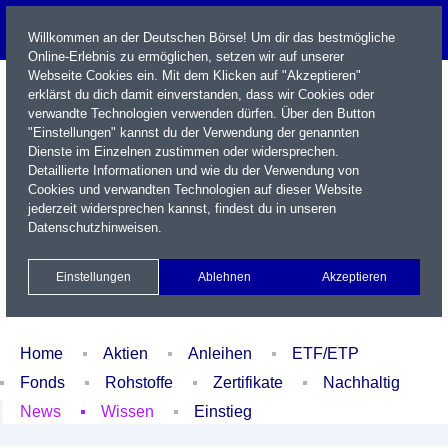
Willkommen an der Deutschen Börse! Um dir das bestmögliche
Online-Erlebnis zu ermöglichen, setzen wir auf unserer
Webseite Cookies ein. Mit dem Klicken auf "Akzeptieren"
erklärst du dich damit einverstanden, dass wir Cookies oder
verwandte Technologien verwenden dürfen. Über den Button
"Einstellungen" kannst du der Verwendung der genannten
Dienste im Einzelnen zustimmen oder widersprechen.
Detaillierte Informationen und wie du der Verwendung von
Cookies und verwandten Technologien auf dieser Website
Name / WKN / ISIN / Kürzel
jederzeit widersprechen kannst, findest du in unseren
Datenschutzhinweisen
.
Newsletter
Kontakt
English
Einstellungen
Ablehnen
Akzeptieren
Xetra Realtime
Watchlist
Portfolio
Login
Home
Aktien
Anleihen
ETF/ETP
Fonds
Rohstoffe
Zertifikate
Nachhaltig
News
Wissen
Einstieg