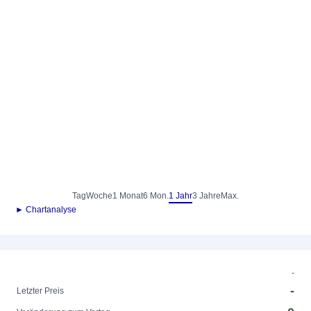
Tag
Woche
1 Monat
6 Mon.
1 Jahr
3 Jahre
Max.
► Chartanalyse
-
-
Letzter Preis