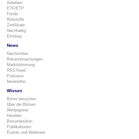
Anleihen
ETF/ETP
Fonds
Rohstoffe
Zertifikate
Nachhaltig
Einstieg
News
Nachrichten
Bekanntmachungen
Marktstimmung
RSS-Feed
Podcasts
Newsletter
Wissen
Börse besuchen
Über die Börsen
Wertpapiere
Handeln
Börsenlexikon
Publikationen
Events und Webinare