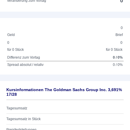
0
Veränderung zum Vortag
0
Geld
Brief
0
0
für 0 Stück
für 0 Stück
Differenz zum Vortag
0 / 0%
Spread absolut / relativ
0 / 0%
Kursinformationen The Goldman Sachs Group Inc. 3,691%
17/28
Tagesumsatz
Tagesumsatz in Stück
Preisfeststellungen