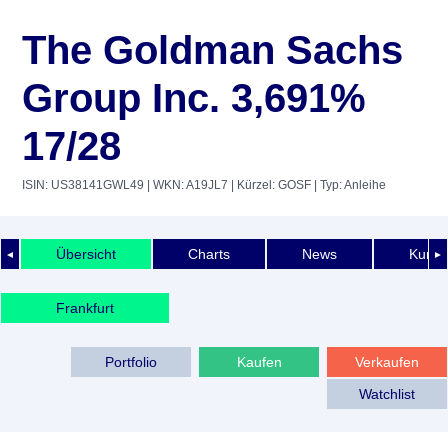
The Goldman Sachs
Group Inc. 3,691%
17/28
ISIN: US38141GWL49
| WKN: A19JL7
| Kürzel: GOSF
| Typ: Anleihe
Übersicht
Charts
News
Kurshi
◄
►
Frankfurt
Portfolio
Kaufen
Verkaufen
Watchlist