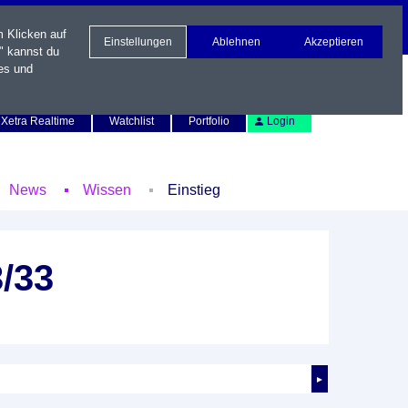
m Klicken auf
Einstellungen
Ablehnen
Akzeptieren
" kannst du
es und
Newsletter
Kontakt
English
Xetra Realtime
Watchlist
Portfolio
Login
News
Wissen
Einstieg
/33
►