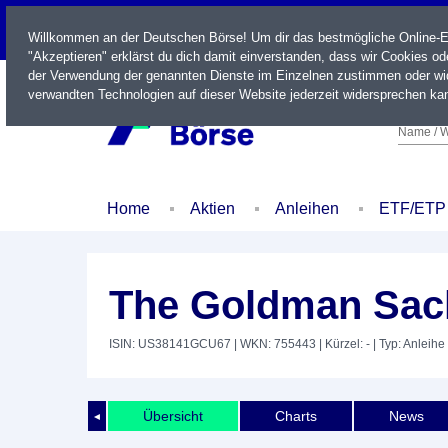
LIVE
Willkommen an der Deutschen Börse! Um dir das bestmögliche Online-Erl
"Akzeptieren" erklärst du dich damit einverstanden, dass wir Cookies o
der Verwendung der genannten Dienste im Einzelnen zustimmen oder wid
verwandten Technologien auf dieser Website jederzeit widersprechen kan
Name / W
Home
Aktien
Anleihen
ETF/ETP
The Goldman Sach
ISIN: US38141GCU67
| WKN: 755443
| Kürzel: -
| Typ: Anleihe
Übersicht
Charts
News
◄