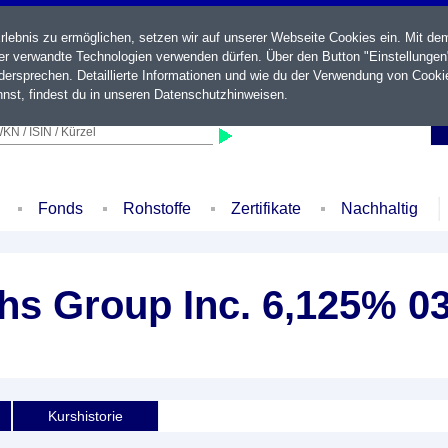
ebnis zu ermöglichen, setzen wir auf unserer Webseite Cookies ein. Mit de
der verwandte Technologien verwenden dürfen. Über den Button "Einstellungen
ersprechen. Detaillierte Informationen und wie du der Verwendung von Cooki
nst, findest du in unseren
Datenschutzhinweisen
.
KN / ISIN / Kürzel
Fonds
Rohstoffe
Zertifikate
Nachhaltig
s Group Inc. 6,125% 03
Kurshistorie