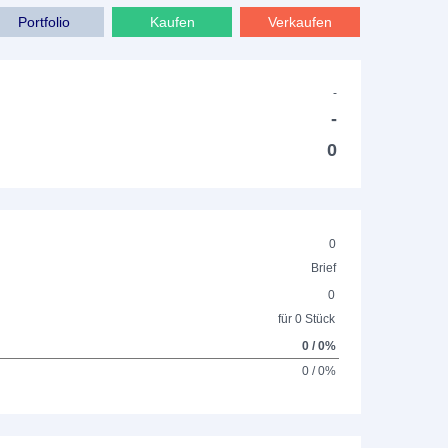
Portfolio
Kaufen
Verkaufen
-
-
0
0
Brief
0
für 0 Stück
0 / 0%
0 / 0%