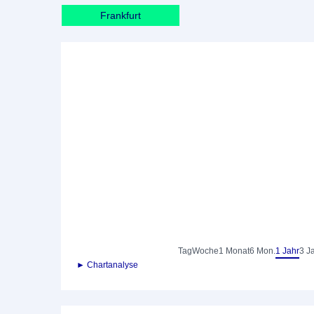
Frankfurt
Tag
Woche
1 Monat
6 Mon.
1 Jahr
3 J
► Chartanalyse