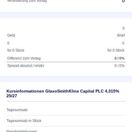
0
Veränderung zum Vortag
0
Geld
Brief
0
0
für 0 Stück
für 0 Stück
Differenz zum Vortag
0 / 0%
Spread absolut / relativ
0 / 0%
Kursinformationen GlaxoSmithKline Capital PLC 4,315%
25/27
Tagesumsatz
Tagesumsatz in Stück
Preisfeststellungen