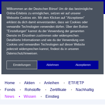
Willkommen an der Deutschen Börse! Um dir das bestmögliche
Online-Erlebnis zu ermöglichen, setzen wir auf unserer
Webseite Cookies ein. Mit dem Klicken auf "Akzeptieren"
erklärst du dich damit einverstanden, dass wir Cookies oder
verwandte Technologien verwenden dürfen. Über den Button
"Einstellungen" kannst du der Verwendung der genannten
Dienste im Einzelnen zustimmen oder widersprechen.
Detaillierte Informationen und wie du der Verwendung von
Cookies und verwandten Technologien auf dieser Website
Name / WKN / ISIN / Kürzel
jederzeit widersprechen kannst, findest du in unseren
Datenschutzhinweisen
.
Newsletter
Kontakt
English
Einstellungen
Ablehnen
Akzeptieren
Xetra Realtime
Watchlist
Portfolio
Login
Home
Aktien
Anleihen
ETF/ETP
Fonds
Rohstoffe
Zertifikate
Nachhaltig
News
Wissen
Einstieg