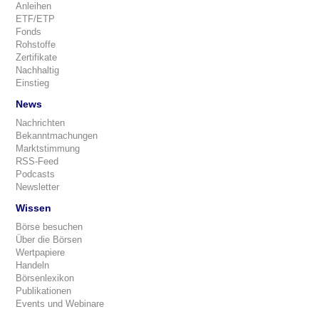
Anleihen
ETF/ETP
Fonds
Rohstoffe
Zertifikate
Nachhaltig
Einstieg
News
Nachrichten
Bekanntmachungen
Marktstimmung
RSS-Feed
Podcasts
Newsletter
Wissen
Börse besuchen
Über die Börsen
Wertpapiere
Handeln
Börsenlexikon
Publikationen
Events und Webinare