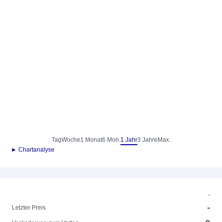
Tag
Woche
1 Monat
6 Mon.
1 Jahr
3 Jahre
Max.
► Chartanalyse
-
-
Letzter Preis