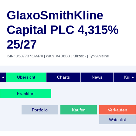
GlaxoSmithKline
Capital PLC 4,315%
25/27
ISIN: US377373AM70
| WKN: A4D8B8
| Kürzel: -
| Typ: Anleihe
Übersicht
Charts
News
Kurshi
◄
►
Frankfurt
Portfolio
Kaufen
Verkaufen
Watchlist