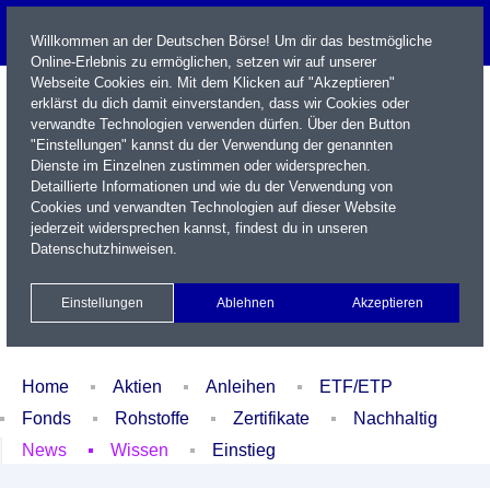
Willkommen an der Deutschen Börse! Um dir das bestmögliche
Online-Erlebnis zu ermöglichen, setzen wir auf unserer
Webseite Cookies ein. Mit dem Klicken auf "Akzeptieren"
erklärst du dich damit einverstanden, dass wir Cookies oder
verwandte Technologien verwenden dürfen. Über den Button
"Einstellungen" kannst du der Verwendung der genannten
Dienste im Einzelnen zustimmen oder widersprechen.
Detaillierte Informationen und wie du der Verwendung von
Cookies und verwandten Technologien auf dieser Website
Name / WKN / ISIN / Kürzel
jederzeit widersprechen kannst, findest du in unseren
Datenschutzhinweisen
.
Newsletter
Kontakt
English
Einstellungen
Ablehnen
Akzeptieren
Xetra Realtime
Watchlist
Portfolio
Login
Home
Aktien
Anleihen
ETF/ETP
Fonds
Rohstoffe
Zertifikate
Nachhaltig
News
Wissen
Einstieg