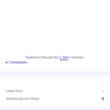
Tag
Woche
1 Monat
6 Mon.
1 Jahr
3 Jahre
Max.
► Chartanalyse
-
-
Letzter Preis
0
Veränderung zum Vortag