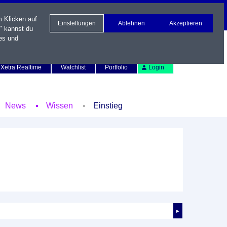
m Klicken auf
Einstellungen
Ablehnen
Akzeptieren
" kannst du
es und
Newsletter
Kontakt
English
Xetra Realtime
Watchlist
Portfolio
Login
News
Wissen
Einstieg
►