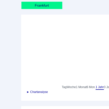
Frankfurt
Tag
Woche
1 Monat
6 Mon.
1 Jahr
3 J
► Chartanalyse