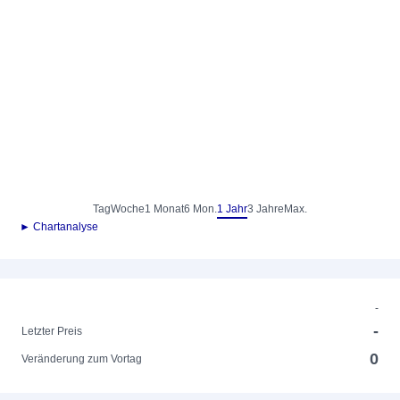
Tag
Woche
1 Monat
6 Mon.
1 Jahr
3 Jahre
Max.
► Chartanalyse
-
-
Letzter Preis
0
Veränderung zum Vortag