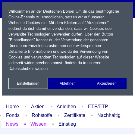
Willkommen an der Deutschen Börse! Um dir das bestmögliche
Online-Erlebnis zu ermöglichen, setzen wir auf unserer
Webseite Cookies ein. Mit dem Klicken auf "Akzeptieren"
erklärst du dich damit einverstanden, dass wir Cookies oder
verwandte Technologien verwenden dürfen. Über den Button
"Einstellungen" kannst du der Verwendung der genannten
Dienste im Einzelnen zustimmen oder widersprechen.
Detaillierte Informationen und wie du der Verwendung von
Cookies und verwandten Technologien auf dieser Website
Name / WKN / ISIN / Kürzel
jederzeit widersprechen kannst, findest du in unseren
Datenschutzhinweisen
.
Newsletter
Kontakt
English
Einstellungen
Ablehnen
Akzeptieren
Xetra Realtime
Watchlist
Portfolio
Login
Home
Aktien
Anleihen
ETF/ETP
Fonds
Rohstoffe
Zertifikate
Nachhaltig
News
Wissen
Einstieg