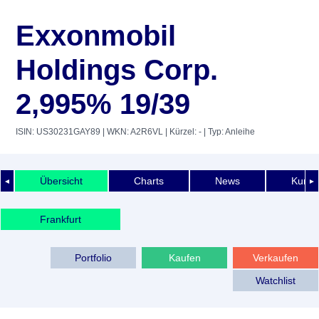
Exxonmobil
Holdings Corp.
2,995% 19/39
ISIN: US30231GAY89
| WKN: A2R6VL
| Kürzel: -
| Typ: Anleihe
Übersicht
Charts
News
Kurshi
◄
►
Frankfurt
Portfolio
Kaufen
Verkaufen
Watchlist