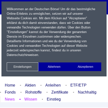
Willkommen an der Deutschen Börse! Um dir das bestmögliche
Online-Erlebnis zu ermöglichen, setzen wir auf unserer
Webseite Cookies ein. Mit dem Klicken auf "Akzeptieren"
erklärst du dich damit einverstanden, dass wir Cookies oder
verwandte Technologien verwenden dürfen. Über den Button
"Einstellungen" kannst du der Verwendung der genannten
Dienste im Einzelnen zustimmen oder widersprechen.
Detaillierte Informationen und wie du der Verwendung von
Cookies und verwandten Technologien auf dieser Website
Name / WKN / ISIN / Kürzel
jederzeit widersprechen kannst, findest du in unseren
Datenschutzhinweisen
.
Newsletter
Kontakt
English
Einstellungen
Ablehnen
Akzeptieren
Xetra Realtime
Watchlist
Portfolio
Login
Home
Aktien
Anleihen
ETF/ETP
Fonds
Rohstoffe
Zertifikate
Nachhaltig
News
Wissen
Einstieg