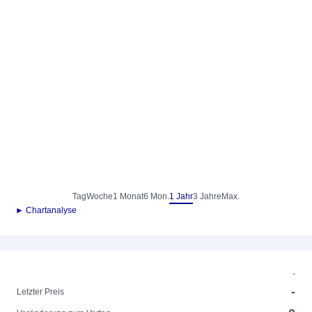
Tag
Woche
1 Monat
6 Mon.
1 Jahr
3 Jahre
Max.
► Chartanalyse
-
-
Letzter Preis