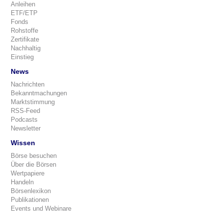
Anleihen
ETF/ETP
Fonds
Rohstoffe
Zertifikate
Nachhaltig
Einstieg
News
Nachrichten
Bekanntmachungen
Marktstimmung
RSS-Feed
Podcasts
Newsletter
Wissen
Börse besuchen
Über die Börsen
Wertpapiere
Handeln
Börsenlexikon
Publikationen
Events und Webinare