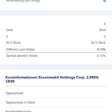
0
Veränderung zum Vortag
0
Geld
Brief
0
0
für 0 Stück
für 0 Stück
Differenz zum Vortag
0 / 0%
Spread absolut / relativ
0 / 0%
Kursinformationen Exxonmobil Holdings Corp. 2,995%
19/39
Tagesumsatz
Tagesumsatz in Stück
Preisfeststellungen