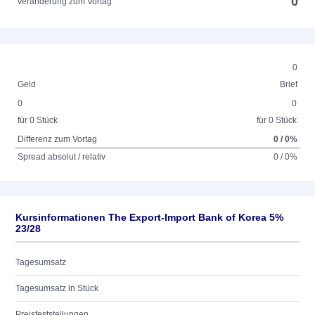
0
Veränderung zum Vortag
0
Geld
Brief
0
0
für 0 Stück
für 0 Stück
Differenz zum Vortag
0 / 0%
Spread absolut / relativ
0 / 0%
Kursinformationen The Export-Import Bank of Korea 5%
23/28
Tagesumsatz
Tagesumsatz in Stück
Preisfeststellungen