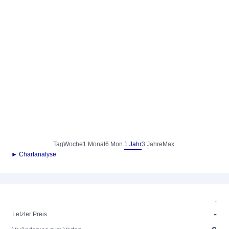
Tag
Woche
1 Monat
6 Mon.
1 Jahr
3 Jahre
Max.
► Chartanalyse
-
-
Letzter Preis