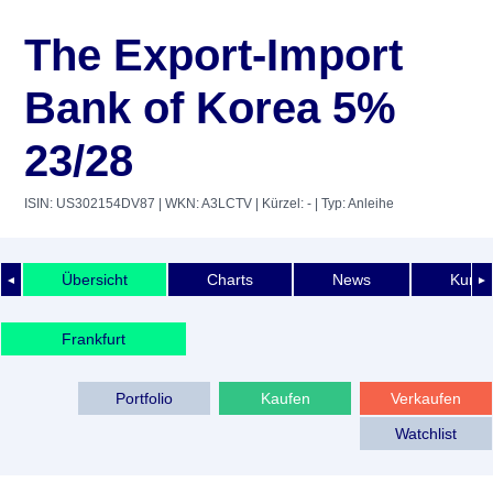
The Export-Import
Bank of Korea 5%
23/28
ISIN: US302154DV87
| WKN: A3LCTV
| Kürzel: -
| Typ: Anleihe
Übersicht
Charts
News
Kurshi
◄
►
Frankfurt
Portfolio
Kaufen
Verkaufen
Watchlist