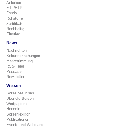
Anleihen
ETF/ETP
Fonds
Rohstoffe
Zertifikate
Nachhaltig
Einstieg
News
Nachrichten
Bekanntmachungen
Marktstimmung
RSS-Feed
Podcasts
Newsletter
Wissen
Börse besuchen
Über die Börsen
Wertpapiere
Handeln
Börsenlexikon
Publikationen
Events und Webinare