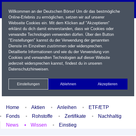
Willkommen an der Deutschen Börse! Um dir das bestmögliche
Online-Erlebnis zu ermöglichen, setzen wir auf unserer
Webseite Cookies ein. Mit dem Klicken auf "Akzeptieren"
erklärst du dich damit einverstanden, dass wir Cookies oder
verwandte Technologien verwenden dürfen. Über den Button
"Einstellungen" kannst du der Verwendung der genannten
Dienste im Einzelnen zustimmen oder widersprechen.
Detaillierte Informationen und wie du der Verwendung von
Cookies und verwandten Technologien auf dieser Website
Name / WKN / ISIN / Kürzel
jederzeit widersprechen kannst, findest du in unseren
Datenschutzhinweisen
.
Newsletter
Kontakt
English
Einstellungen
Ablehnen
Akzeptieren
Xetra Realtime
Watchlist
Portfolio
Login
Home
Aktien
Anleihen
ETF/ETP
Fonds
Rohstoffe
Zertifikate
Nachhaltig
News
Wissen
Einstieg