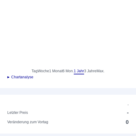
Tag
Woche
1 Monat
6 Mon.
1 Jahr
3 Jahre
Max.
► Chartanalyse
-
-
Letzter Preis
0
Veränderung zum Vortag