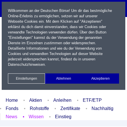
Willkommen an der Deutschen Börse! Um dir das bestmögliche
Online-Erlebnis zu ermöglichen, setzen wir auf unserer
Webseite Cookies ein. Mit dem Klicken auf "Akzeptieren"
erklärst du dich damit einverstanden, dass wir Cookies oder
verwandte Technologien verwenden dürfen. Über den Button
"Einstellungen" kannst du der Verwendung der genannten
Dienste im Einzelnen zustimmen oder widersprechen.
Detaillierte Informationen und wie du der Verwendung von
Cookies und verwandten Technologien auf dieser Website
Name / WKN / ISIN / Kürzel
jederzeit widersprechen kannst, findest du in unseren
Datenschutzhinweisen
.
Newsletter
Kontakt
English
Einstellungen
Ablehnen
Akzeptieren
Xetra Realtime
Watchlist
Portfolio
Login
Home
Aktien
Anleihen
ETF/ETP
Fonds
Rohstoffe
Zertifikate
Nachhaltig
News
Wissen
Einstieg