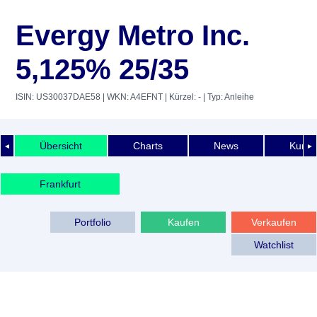
Evergy Metro Inc.
5,125% 25/35
ISIN: US30037DAE58
| WKN: A4EFNT
| Kürzel: -
| Typ: Anleihe
Übersicht
Charts
News
Kurshi
◄
►
Frankfurt
Portfolio
Kaufen
Verkaufen
Watchlist