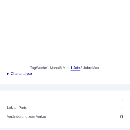
Tag
Woche
1 Monat
6 Mon.
1 Jahr
3 Jahre
Max.
► Chartanalyse
-
-
Letzter Preis
0
Veränderung zum Vortag