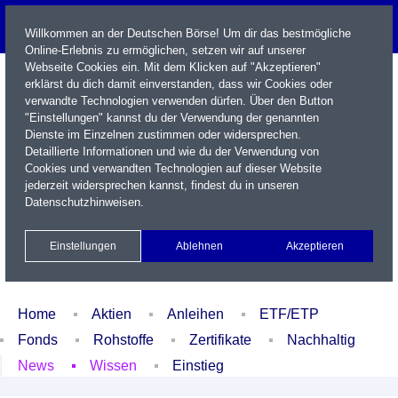
Willkommen an der Deutschen Börse! Um dir das bestmögliche
Online-Erlebnis zu ermöglichen, setzen wir auf unserer
Webseite Cookies ein. Mit dem Klicken auf "Akzeptieren"
erklärst du dich damit einverstanden, dass wir Cookies oder
verwandte Technologien verwenden dürfen. Über den Button
"Einstellungen" kannst du der Verwendung der genannten
Dienste im Einzelnen zustimmen oder widersprechen.
Detaillierte Informationen und wie du der Verwendung von
Cookies und verwandten Technologien auf dieser Website
Name / WKN / ISIN / Kürzel
jederzeit widersprechen kannst, findest du in unseren
Datenschutzhinweisen
.
Newsletter
Kontakt
English
Einstellungen
Ablehnen
Akzeptieren
Xetra Realtime
Watchlist
Portfolio
Login
Home
Aktien
Anleihen
ETF/ETP
Fonds
Rohstoffe
Zertifikate
Nachhaltig
News
Wissen
Einstieg