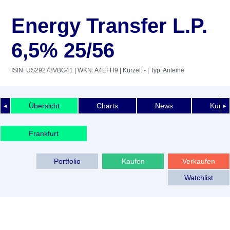
Energy Transfer L.P.
6,5% 25/56
ISIN: US29273VBG41
| WKN: A4EFH9
| Kürzel: -
| Typ: Anleihe
Übersicht
Charts
News
Kurshi
◄
►
Frankfurt
Portfolio
Kaufen
Verkaufen
Watchlist