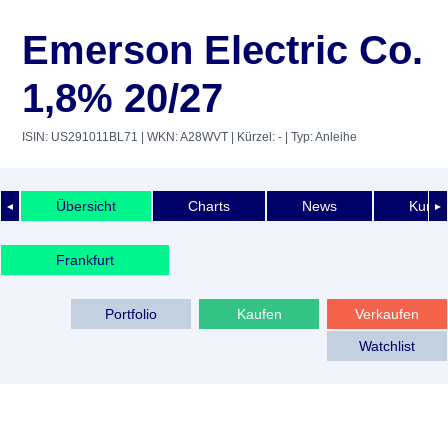
Emerson Electric Co.
1,8% 20/27
ISIN: US291011BL71
| WKN: A28WVT
| Kürzel: -
| Typ: Anleihe
Übersicht
Charts
News
Kurshi
◄
►
Frankfurt
Portfolio
Kaufen
Verkaufen
Watchlist