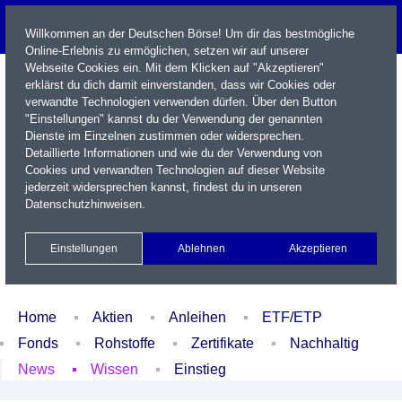
Willkommen an der Deutschen Börse! Um dir das bestmögliche
Online-Erlebnis zu ermöglichen, setzen wir auf unserer
Webseite Cookies ein. Mit dem Klicken auf "Akzeptieren"
erklärst du dich damit einverstanden, dass wir Cookies oder
verwandte Technologien verwenden dürfen. Über den Button
"Einstellungen" kannst du der Verwendung der genannten
Dienste im Einzelnen zustimmen oder widersprechen.
Detaillierte Informationen und wie du der Verwendung von
Cookies und verwandten Technologien auf dieser Website
Name / WKN / ISIN / Kürzel
jederzeit widersprechen kannst, findest du in unseren
Datenschutzhinweisen
.
Newsletter
Kontakt
English
Einstellungen
Ablehnen
Akzeptieren
Xetra Realtime
Watchlist
Portfolio
Login
Home
Aktien
Anleihen
ETF/ETP
Fonds
Rohstoffe
Zertifikate
Nachhaltig
News
Wissen
Einstieg