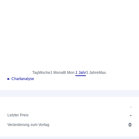
Tag
Woche
1 Monat
6 Mon.
1 Jahr
3 Jahre
Max.
► Chartanalyse
-
-
Letzter Preis
0
Veränderung zum Vortag