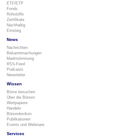
ETF/ETP
Fonds
Rohstoffe
Zertifikate
Nachhaltig
Einstieg
News
Nachrichten
Bekanntmachungen
Marktstimmung
RSS-Feed
Podcasts
Newsletter
Wissen
Börse besuchen
Über die Börsen
Wertpapiere
Handeln
Börsenlexikon
Publikationen
Events und Webinare
Services