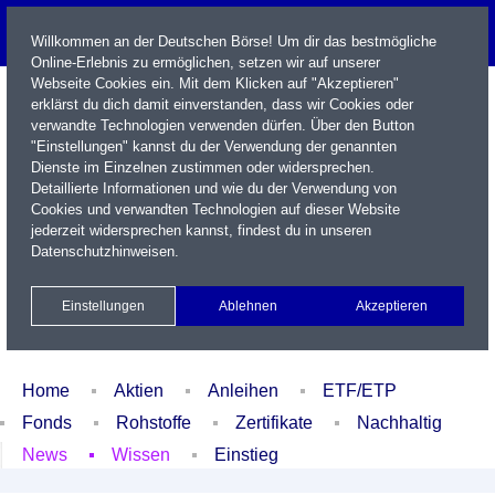
Willkommen an der Deutschen Börse! Um dir das bestmögliche
Online-Erlebnis zu ermöglichen, setzen wir auf unserer
Webseite Cookies ein. Mit dem Klicken auf "Akzeptieren"
erklärst du dich damit einverstanden, dass wir Cookies oder
verwandte Technologien verwenden dürfen. Über den Button
"Einstellungen" kannst du der Verwendung der genannten
Dienste im Einzelnen zustimmen oder widersprechen.
Detaillierte Informationen und wie du der Verwendung von
Cookies und verwandten Technologien auf dieser Website
Name / WKN / ISIN / Kürzel
jederzeit widersprechen kannst, findest du in unseren
Datenschutzhinweisen
.
Newsletter
Kontakt
English
Einstellungen
Ablehnen
Akzeptieren
Xetra Realtime
Watchlist
Portfolio
Login
Home
Aktien
Anleihen
ETF/ETP
Fonds
Rohstoffe
Zertifikate
Nachhaltig
News
Wissen
Einstieg