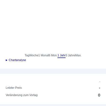
Tag
Woche
1 Monat
6 Mon.
1 Jahr
3 Jahre
Max.
► Chartanalyse
-
-
Letzter Preis
0
Veränderung zum Vortag