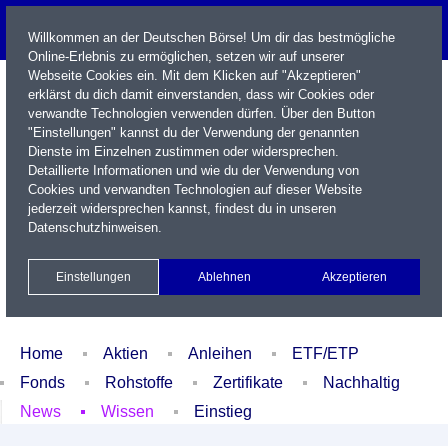
Willkommen an der Deutschen Börse! Um dir das bestmögliche
Online-Erlebnis zu ermöglichen, setzen wir auf unserer
Webseite Cookies ein. Mit dem Klicken auf "Akzeptieren"
erklärst du dich damit einverstanden, dass wir Cookies oder
verwandte Technologien verwenden dürfen. Über den Button
"Einstellungen" kannst du der Verwendung der genannten
Dienste im Einzelnen zustimmen oder widersprechen.
Detaillierte Informationen und wie du der Verwendung von
Cookies und verwandten Technologien auf dieser Website
Name / WKN / ISIN / Kürzel
jederzeit widersprechen kannst, findest du in unseren
Datenschutzhinweisen
.
Newsletter
Kontakt
English
Einstellungen
Ablehnen
Akzeptieren
Xetra Realtime
Watchlist
Portfolio
Login
Home
Aktien
Anleihen
ETF/ETP
Fonds
Rohstoffe
Zertifikate
Nachhaltig
News
Wissen
Einstieg