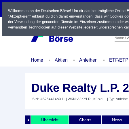
LIVE
Willkommen an der Deutschen Börse! Um dir das bestmögliche Online-Erl
"Akzeptieren" erklärst du dich damit einverstanden, dass wir Cookies o
der Verwendung der genannten Dienste im Einzelnen zustimmen oder wid
verwandten Technologien auf dieser Website jederzeit widersprechen kan
Name / W
Home
Aktien
Anleihen
ETF/ETP
Duke Realty L.P. 
ISIN: US264414AX11
| WKN: A3KYLR
| Kürzel: -
| Typ: Anleihe
Übersicht
Charts
News
◄