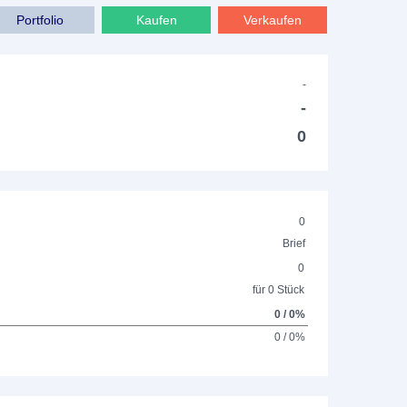
Portfolio
Kaufen
Verkaufen
-
-
0
0
Brief
0
für 0 Stück
0 / 0%
0 / 0%