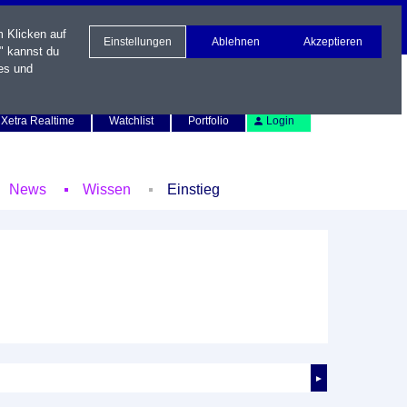
m Klicken auf
Einstellungen
Ablehnen
Akzeptieren
" kannst du
es und
Newsletter
Kontakt
English
Xetra Realtime
Watchlist
Portfolio
Login
News
Wissen
Einstieg
►