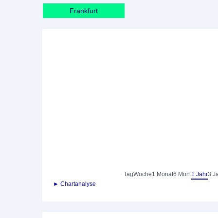
Frankfurt
Tag
Woche
1 Monat
6 Mon.
1 Jahr
3 J
► Chartanalyse