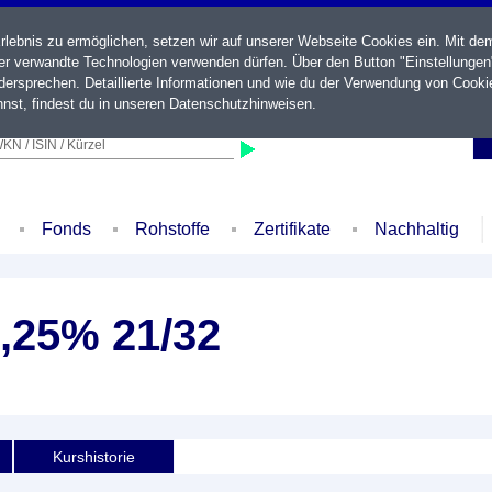
ebnis zu ermöglichen, setzen wir auf unserer Webseite Cookies ein. Mit de
der verwandte Technologien verwenden dürfen. Über den Button "Einstellungen
ersprechen. Detaillierte Informationen und wie du der Verwendung von Cooki
nst, findest du in unseren
Datenschutzhinweisen
.
KN / ISIN / Kürzel
Fonds
Rohstoffe
Zertifikate
Nachhaltig
2,25% 21/32
Kurshistorie