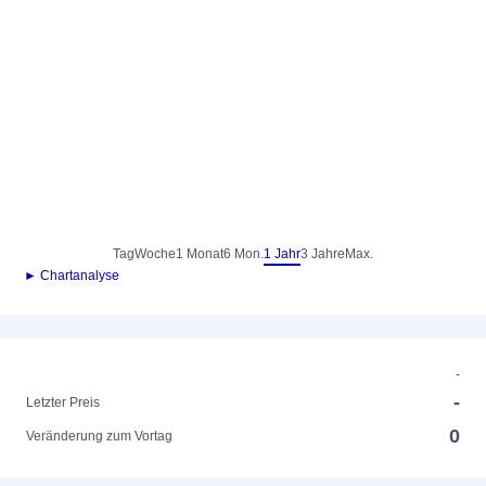
Tag
Woche
1 Monat
6 Mon.
1 Jahr
3 Jahre
Max.
► Chartanalyse
-
-
Letzter Preis
0
Veränderung zum Vortag