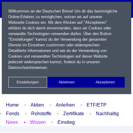
Willkommen an der Deutschen Börse! Um dir das bestmögliche
Online-Erlebnis zu ermöglichen, setzen wir auf unserer
Webseite Cookies ein. Mit dem Klicken auf "Akzeptieren"
erklärst du dich damit einverstanden, dass wir Cookies oder
verwandte Technologien verwenden dürfen. Über den Button
"Einstellungen" kannst du der Verwendung der genannten
Dienste im Einzelnen zustimmen oder widersprechen.
Detaillierte Informationen und wie du der Verwendung von
Cookies und verwandten Technologien auf dieser Website
Name / WKN / ISIN / Kürzel
jederzeit widersprechen kannst, findest du in unseren
Datenschutzhinweisen
.
Newsletter
Kontakt
English
Einstellungen
Ablehnen
Akzeptieren
Xetra Realtime
Watchlist
Portfolio
Login
Home
Aktien
Anleihen
ETF/ETP
Fonds
Rohstoffe
Zertifikate
Nachhaltig
News
Wissen
Einstieg