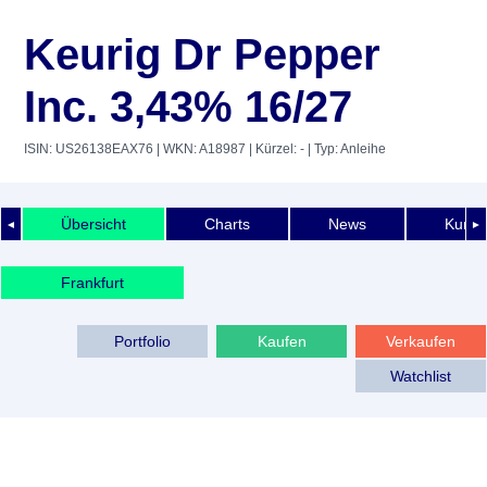
Keurig Dr Pepper
Inc. 3,43% 16/27
ISIN: US26138EAX76
| WKN: A18987
| Kürzel: -
| Typ: Anleihe
Übersicht
Charts
News
Kurshi
◄
►
Frankfurt
Portfolio
Kaufen
Verkaufen
Watchlist