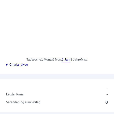
Tag
Woche
1 Monat
6 Mon.
1 Jahr
3 Jahre
Max.
► Chartanalyse
-
-
Letzter Preis
0
Veränderung zum Vortag