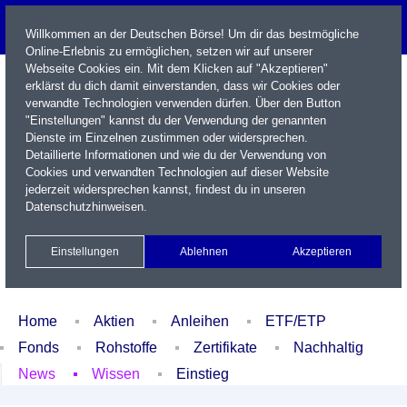
Willkommen an der Deutschen Börse! Um dir das bestmögliche
Online-Erlebnis zu ermöglichen, setzen wir auf unserer
Webseite Cookies ein. Mit dem Klicken auf "Akzeptieren"
erklärst du dich damit einverstanden, dass wir Cookies oder
verwandte Technologien verwenden dürfen. Über den Button
"Einstellungen" kannst du der Verwendung der genannten
Dienste im Einzelnen zustimmen oder widersprechen.
Detaillierte Informationen und wie du der Verwendung von
Cookies und verwandten Technologien auf dieser Website
Name / WKN / ISIN / Kürzel
jederzeit widersprechen kannst, findest du in unseren
Datenschutzhinweisen
.
Newsletter
Kontakt
English
Einstellungen
Ablehnen
Akzeptieren
Xetra Realtime
Watchlist
Portfolio
Login
Home
Aktien
Anleihen
ETF/ETP
Fonds
Rohstoffe
Zertifikate
Nachhaltig
News
Wissen
Einstieg