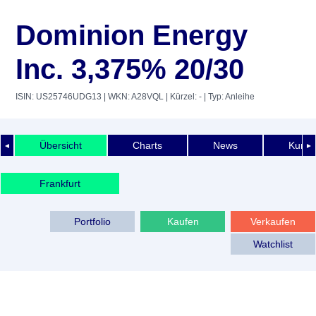
Dominion Energy
Inc. 3,375% 20/30
ISIN: US25746UDG13
| WKN: A28VQL
| Kürzel: -
| Typ: Anleihe
Übersicht
Charts
News
Kurshi
◄
►
Frankfurt
Portfolio
Kaufen
Verkaufen
Watchlist