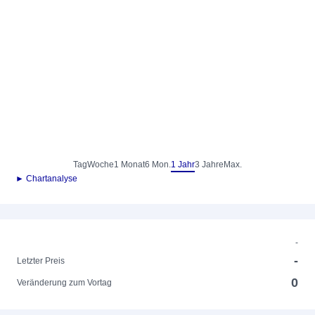
Tag
Woche
1 Monat
6 Mon.
1 Jahr
3 Jahre
Max.
► Chartanalyse
-
-
Letzter Preis
0
Veränderung zum Vortag