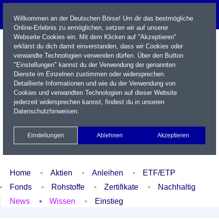
Willkommen an der Deutschen Börse! Um dir das bestmögliche
Online-Erlebnis zu ermöglichen, setzen wir auf unserer
Webseite Cookies ein. Mit dem Klicken auf "Akzeptieren"
erklärst du dich damit einverstanden, dass wir Cookies oder
verwandte Technologien verwenden dürfen. Über den Button
"Einstellungen" kannst du der Verwendung der genannten
Dienste im Einzelnen zustimmen oder widersprechen.
Detaillierte Informationen und wie du der Verwendung von
Cookies und verwandten Technologien auf dieser Website
Name / WKN / ISIN / Kürzel
jederzeit widersprechen kannst, findest du in unseren
Datenschutzhinweisen
.
Newsletter
Kontakt
English
Einstellungen
Ablehnen
Akzeptieren
Xetra Realtime
Watchlist
Portfolio
Login
Home
Aktien
Anleihen
ETF/ETP
Fonds
Rohstoffe
Zertifikate
Nachhaltig
News
Wissen
Einstieg