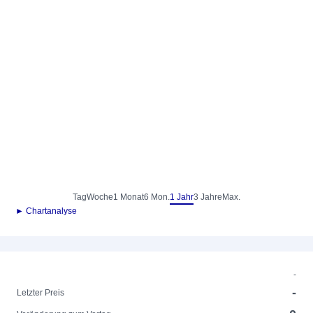
Tag
Woche
1 Monat
6 Mon.
1 Jahr
3 Jahre
Max.
► Chartanalyse
-
-
Letzter Preis