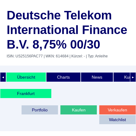
Deutsche Telekom
International Finance
B.V. 8,75% 00/30
ISIN: US25156PAC77
| WKN: 614684
| Kürzel: -
| Typ: Anleihe
Übersicht
Charts
News
Kurshi
◄
►
Frankfurt
Portfolio
Kaufen
Verkaufen
Watchlist