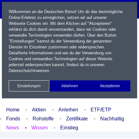
Willkommen an der Deutschen Börse! Um dir das bestmögliche
Online-Erlebnis zu ermöglichen, setzen wir auf unserer
Webseite Cookies ein. Mit dem Klicken auf "Akzeptieren"
erklärst du dich damit einverstanden, dass wir Cookies oder
verwandte Technologien verwenden dürfen. Über den Button
"Einstellungen" kannst du der Verwendung der genannten
Dienste im Einzelnen zustimmen oder widersprechen.
Detaillierte Informationen und wie du der Verwendung von
Cookies und verwandten Technologien auf dieser Website
Name / WKN / ISIN / Kürzel
jederzeit widersprechen kannst, findest du in unseren
Datenschutzhinweisen
.
Newsletter
Kontakt
English
Einstellungen
Ablehnen
Akzeptieren
Xetra Realtime
Watchlist
Portfolio
Login
Home
Aktien
Anleihen
ETF/ETP
Fonds
Rohstoffe
Zertifikate
Nachhaltig
News
Wissen
Einstieg