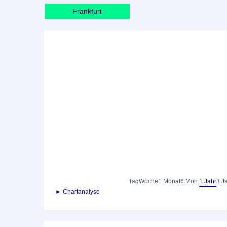
Frankfurt
Tag
Woche
1 Monat
6 Mon.
1 Jahr
3 J
► Chartanalyse