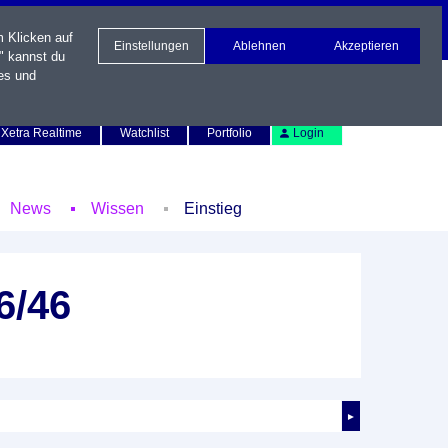
m Klicken auf
Einstellungen
Ablehnen
Akzeptieren
" kannst du
es und
Newsletter
Kontakt
English
Xetra Realtime
Watchlist
Portfolio
Login
News
Wissen
Einstieg
6/46
►