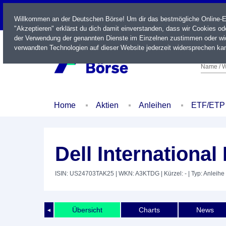
LIVE
Willkommen an der Deutschen Börse! Um dir das bestmögliche Online-Erl
"Akzeptieren" erklärst du dich damit einverstanden, dass wir Cookies o
der Verwendung der genannten Dienste im Einzelnen zustimmen oder wid
verwandten Technologien auf dieser Website jederzeit widersprechen kan
Name / W
Home
Aktien
Anleihen
ETF/ETP
Dell Internationa
ISIN: US24703TAK25
| WKN: A3KTDG
| Kürzel: -
| Typ: Anleihe
Übersicht
Charts
News
◄