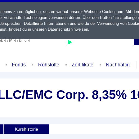
ebnis zu ermöglichen, setzen wir auf unserer Webseite Cookies ein. Mit de
der verwandte Technologien verwenden dürfen. Über den Button "Einstellungen
ersprechen. Detaillierte Informationen und wie du der Verwendung von Cooki
nst, findest du in unseren
Datenschutzhinweisen
.
KN / ISIN / Kürzel
Fonds
Rohstoffe
Zertifikate
Nachhaltig
l LLC/EMC Corp. 8,35% 1
Kurshistorie