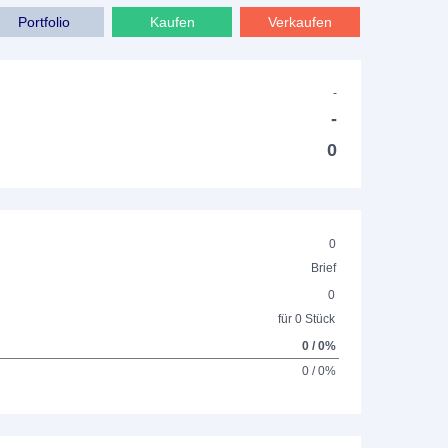
Portfolio
Kaufen
Verkaufen
-
-
0
0
Brief
0
für 0 Stück
0 / 0%
0 / 0%