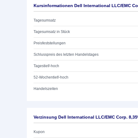
Kursinformationen Dell International LLC/EMC Co
Tagesumsatz
Tagesumsatz in Stück
Preisfeststellungen
Schlusspreis des letzten Handelstages
Tagestief/-hoch
52-Wochentief/-hoch
Handelszeiten
Verzinsung Dell International LLC/EMC Corp. 8,3
Kupon