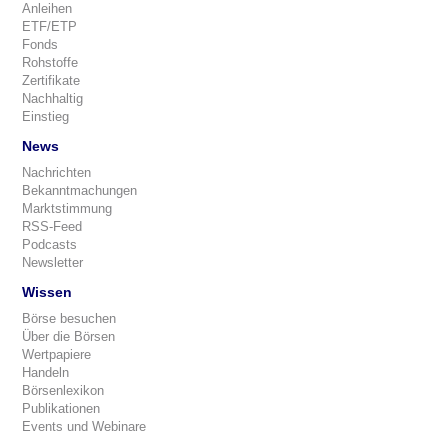
Anleihen
ETF/ETP
Fonds
Rohstoffe
Zertifikate
Nachhaltig
Einstieg
News
Nachrichten
Bekanntmachungen
Marktstimmung
RSS-Feed
Podcasts
Newsletter
Wissen
Börse besuchen
Über die Börsen
Wertpapiere
Handeln
Börsenlexikon
Publikationen
Events und Webinare