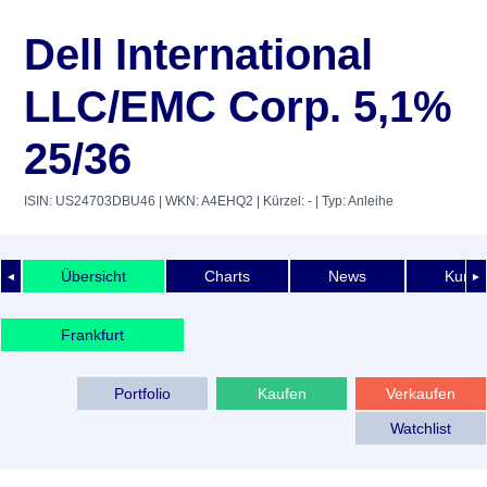
Dell International
LLC/EMC Corp. 5,1%
25/36
ISIN: US24703DBU46
| WKN: A4EHQ2
| Kürzel: -
| Typ: Anleihe
Übersicht
Charts
News
Kurshi
◄
►
Frankfurt
Portfolio
Kaufen
Verkaufen
Watchlist