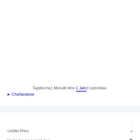
Tag
Woche
1 Monat
6 Mon.
1 Jahr
3 Jahre
Max.
► Chartanalyse
-
-
Letzter Preis