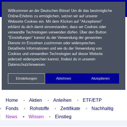
Willkommen an der Deutschen Börse! Um dir das bestmögliche
Online-Erlebnis zu ermöglichen, setzen wir auf unserer
Webseite Cookies ein. Mit dem Klicken auf "Akzeptieren"
erklärst du dich damit einverstanden, dass wir Cookies oder
verwandte Technologien verwenden dürfen. Über den Button
"Einstellungen" kannst du der Verwendung der genannten
Dienste im Einzelnen zustimmen oder widersprechen.
Detaillierte Informationen und wie du der Verwendung von
Cookies und verwandten Technologien auf dieser Website
Name / WKN / ISIN / Kürzel
jederzeit widersprechen kannst, findest du in unseren
Datenschutzhinweisen
.
Newsletter
Kontakt
English
Einstellungen
Ablehnen
Akzeptieren
Xetra Realtime
Watchlist
Portfolio
Login
Home
Aktien
Anleihen
ETF/ETP
Fonds
Rohstoffe
Zertifikate
Nachhaltig
News
Wissen
Einstieg