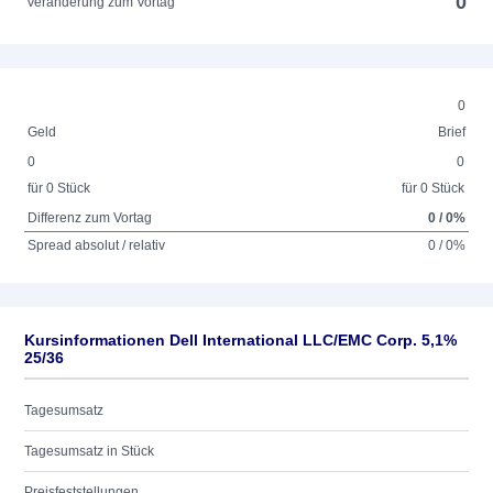
0
Veränderung zum Vortag
0
Geld
Brief
0
0
für 0 Stück
für 0 Stück
Differenz zum Vortag
0 / 0%
Spread absolut / relativ
0 / 0%
Kursinformationen Dell International LLC/EMC Corp. 5,1%
25/36
Tagesumsatz
Tagesumsatz in Stück
Preisfeststellungen