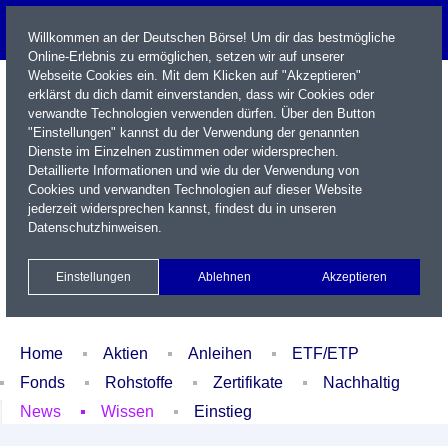
Willkommen an der Deutschen Börse! Um dir das bestmögliche
Online-Erlebnis zu ermöglichen, setzen wir auf unserer
Webseite Cookies ein. Mit dem Klicken auf "Akzeptieren"
erklärst du dich damit einverstanden, dass wir Cookies oder
verwandte Technologien verwenden dürfen. Über den Button
"Einstellungen" kannst du der Verwendung der genannten
Dienste im Einzelnen zustimmen oder widersprechen.
Detaillierte Informationen und wie du der Verwendung von
Cookies und verwandten Technologien auf dieser Website
Name / WKN / ISIN / Kürzel
jederzeit widersprechen kannst, findest du in unseren
Datenschutzhinweisen
.
Newsletter
Kontakt
English
Einstellungen
Ablehnen
Akzeptieren
Xetra Realtime
Watchlist
Portfolio
Login
Home
Aktien
Anleihen
ETF/ETP
Fonds
Rohstoffe
Zertifikate
Nachhaltig
News
Wissen
Einstieg