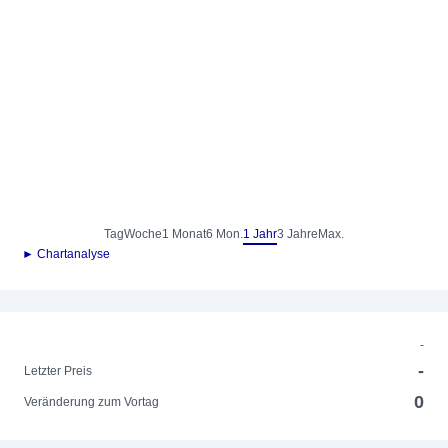
Tag
Woche
1 Monat
6 Mon.
1 Jahr
3 Jahre
Max.
► Chartanalyse
-
-
Letzter Preis
0
Veränderung zum Vortag