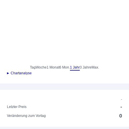
Tag
Woche
1 Monat
6 Mon.
1 Jahr
3 Jahre
Max.
► Chartanalyse
-
-
Letzter Preis
0
Veränderung zum Vortag