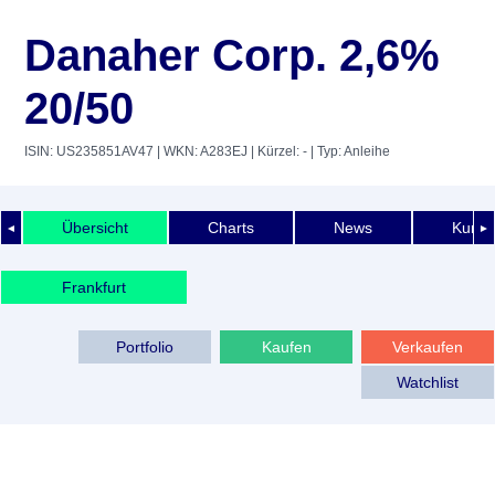
Danaher Corp. 2,6%
20/50
ISIN: US235851AV47
| WKN: A283EJ
| Kürzel: -
| Typ: Anleihe
Übersicht
Charts
News
Kurshi
◄
►
Frankfurt
Portfolio
Kaufen
Verkaufen
Watchlist