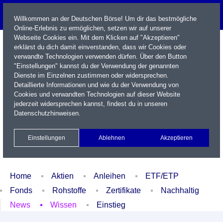
Willkommen an der Deutschen Börse! Um dir das bestmögliche
Online-Erlebnis zu ermöglichen, setzen wir auf unserer
Webseite Cookies ein. Mit dem Klicken auf "Akzeptieren"
erklärst du dich damit einverstanden, dass wir Cookies oder
verwandte Technologien verwenden dürfen. Über den Button
"Einstellungen" kannst du der Verwendung der genannten
Dienste im Einzelnen zustimmen oder widersprechen.
Detaillierte Informationen und wie du der Verwendung von
Cookies und verwandten Technologien auf dieser Website
Name / WKN / ISIN / Kürzel
jederzeit widersprechen kannst, findest du in unseren
Datenschutzhinweisen
.
Newsletter
Kontakt
English
Einstellungen
Ablehnen
Akzeptieren
Xetra Realtime
Watchlist
Portfolio
Login
Home
Aktien
Anleihen
ETF/ETP
Fonds
Rohstoffe
Zertifikate
Nachhaltig
News
Wissen
Einstieg