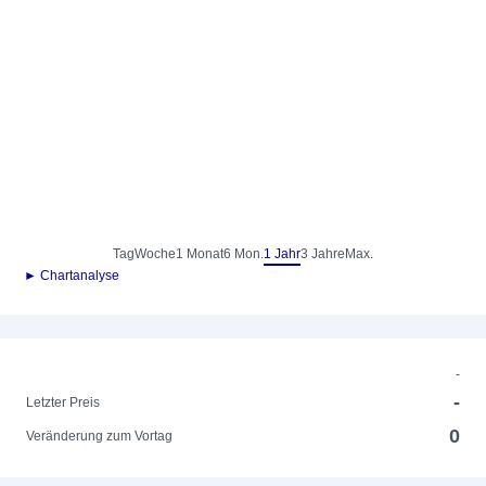
Tag
Woche
1 Monat
6 Mon.
1 Jahr
3 Jahre
Max.
► Chartanalyse
-
-
Letzter Preis
0
Veränderung zum Vortag