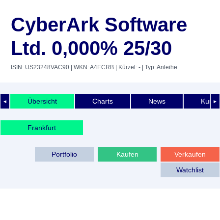
CyberArk Software
Ltd. 0,000% 25/30
ISIN: US23248VAC90
| WKN: A4ECRB
| Kürzel: -
| Typ: Anleihe
Übersicht
Charts
News
Kurshi
◄
►
Frankfurt
Portfolio
Kaufen
Verkaufen
Watchlist