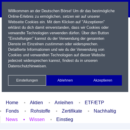
Willkommen an der Deutschen Börse! Um dir das bestmögliche
Online-Erlebnis zu ermöglichen, setzen wir auf unserer
Webseite Cookies ein. Mit dem Klicken auf "Akzeptieren"
erklärst du dich damit einverstanden, dass wir Cookies oder
verwandte Technologien verwenden dürfen. Über den Button
"Einstellungen" kannst du der Verwendung der genannten
Dienste im Einzelnen zustimmen oder widersprechen.
Detaillierte Informationen und wie du der Verwendung von
Cookies und verwandten Technologien auf dieser Website
Name / WKN / ISIN / Kürzel
jederzeit widersprechen kannst, findest du in unseren
Datenschutzhinweisen
.
Newsletter
Kontakt
English
Einstellungen
Ablehnen
Akzeptieren
Xetra Realtime
Watchlist
Portfolio
Login
Home
Aktien
Anleihen
ETF/ETP
Fonds
Rohstoffe
Zertifikate
Nachhaltig
News
Wissen
Einstieg