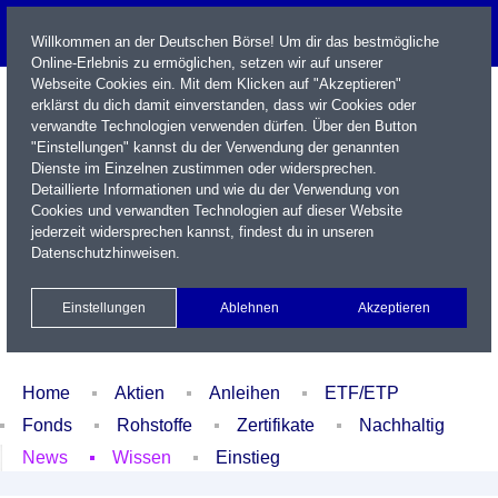
Willkommen an der Deutschen Börse! Um dir das bestmögliche
Online-Erlebnis zu ermöglichen, setzen wir auf unserer
Webseite Cookies ein. Mit dem Klicken auf "Akzeptieren"
erklärst du dich damit einverstanden, dass wir Cookies oder
verwandte Technologien verwenden dürfen. Über den Button
"Einstellungen" kannst du der Verwendung der genannten
Dienste im Einzelnen zustimmen oder widersprechen.
Detaillierte Informationen und wie du der Verwendung von
Cookies und verwandten Technologien auf dieser Website
Name / WKN / ISIN / Kürzel
jederzeit widersprechen kannst, findest du in unseren
Datenschutzhinweisen
.
Newsletter
Kontakt
English
Einstellungen
Ablehnen
Akzeptieren
Xetra Realtime
Watchlist
Portfolio
Login
Home
Aktien
Anleihen
ETF/ETP
Fonds
Rohstoffe
Zertifikate
Nachhaltig
News
Wissen
Einstieg