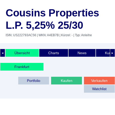
Cousins Properties
L.P. 5,25% 25/30
ISIN: US222793AC56
| WKN: A4EB7B
| Kürzel: -
| Typ: Anleihe
Übersicht
Charts
News
Kurshi
◄
►
Frankfurt
Portfolio
Kaufen
Verkaufen
Watchlist