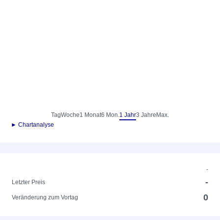
Tag
Woche
1 Monat
6 Mon.
1 Jahr
3 Jahre
Max.
► Chartanalyse
-
-
Letzter Preis
0
Veränderung zum Vortag