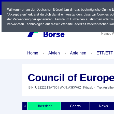
LIVE
Willkommen an der Deutschen Börse! Um dir das bestmögliche Online-Erl
"Akzeptieren" erklärst du dich damit einverstanden, dass wir Cookies o
der Verwendung der genannten Dienste im Einzelnen zustimmen oder wid
verwandten Technologien auf dieser Website jederzeit widersprechen kan
Name / W
Home
Aktien
Anleihen
ETF/ETP
Council of Europ
ISIN: US222213AY60
| WKN: A3KWHZ
| Kürzel: -
| Typ: Anleihe
Übersicht
Charts
News
◄