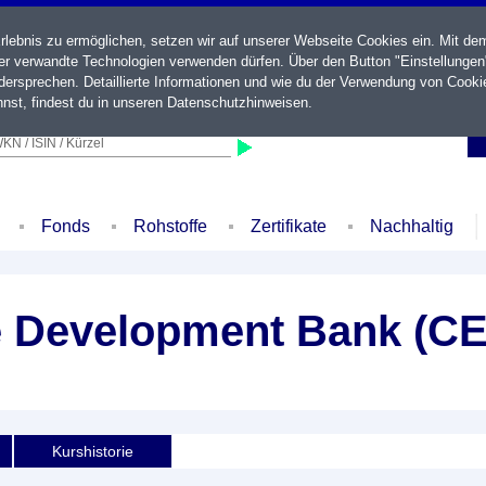
ebnis zu ermöglichen, setzen wir auf unserer Webseite Cookies ein. Mit de
der verwandte Technologien verwenden dürfen. Über den Button "Einstellungen
ersprechen. Detaillierte Informationen und wie du der Verwendung von Cooki
nst, findest du in unseren
Datenschutzhinweisen
.
KN / ISIN / Kürzel
Fonds
Rohstoffe
Zertifikate
Nachhaltig
e Development Bank (CE
Kurshistorie