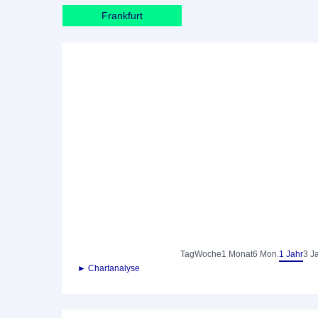
Frankfurt
Tag
Woche
1 Monat
6 Mon.
1 Jahr
3 J
► Chartanalyse