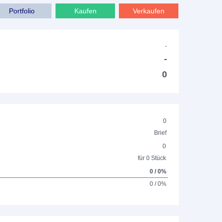
Portfolio
Kaufen
Verkaufen
-
-
0
0
Brief
0
für 0 Stück
0 / 0%
0 / 0%