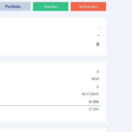
Portfolio
Kaufen
Verkaufen
-
-
0
0
Brief
0
für 0 Stück
0 / 0%
0 / 0%