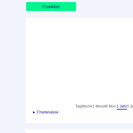
Frankfurt
Tag
Woche
1 Monat
6 Mon.
1 Jahr
3 J
► Chartanalyse