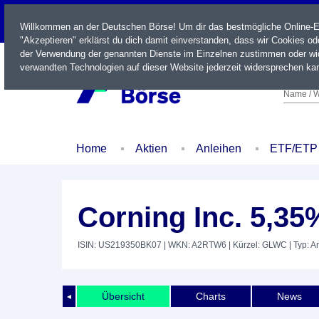
LIVE
Willkommen an der Deutschen Börse! Um dir das bestmögliche Online-Erl
"Akzeptieren" erklärst du dich damit einverstanden, dass wir Cookies o
der Verwendung der genannten Dienste im Einzelnen zustimmen oder wid
verwandten Technologien auf dieser Website jederzeit widersprechen kan
Name / W
Home
Aktien
Anleihen
ETF/ETP
Corning Inc. 5,35
ISIN: US219350BK07
| WKN: A2RTW6
| Kürzel: GLWC
| Typ: A
Übersicht
Charts
News
◄