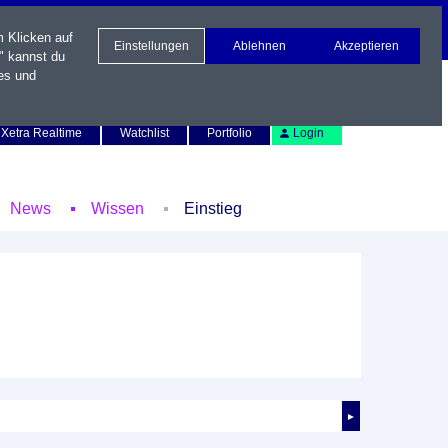
m Klicken auf
Einstellungen
Ablehnen
Akzeptieren
" kannst du
es und
Newsletter
Kontakt
English
Xetra Realtime
Watchlist
Portfolio
Login
News
Wissen
Einstieg
►