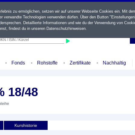
ebnis zu ermöglichen, setzen wir auf unserer Webseite Cookies ein. Mit de
der verwandte Technologien verwenden dürfen. Über den Button "Einstellungen
ersprechen. Detaillierte Informationen und wie du der Verwendung von Cooki
nst, findest du in unseren
Datenschutzhinweisen
.
KN / ISIN / Kürzel
Fonds
Rohstoffe
Zertifikate
Nachhaltig
% 18/48
nleihe
Kurshistorie